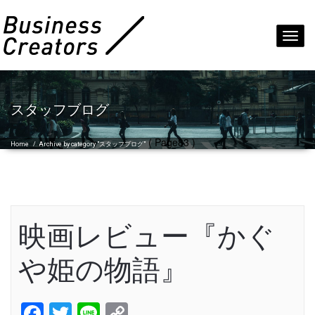
Toggl
navig
スタッフブログ
( Page83 )
Home
/
Archive by category "スタッフブログ"
映画レビュー『かぐ
や姫の物語』
Facebook
Twitter
Line
Copy