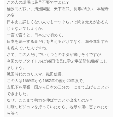
この人の説明は最早不要ですよね？
桶狭間の戦い、清洲同盟、天下布武、長篠の戦い、本能寺
の変
日本史に詳しくない人でも一つぐらいは聞き覚えがあるん
じゃないでしょうか。
一言で言うと、日本史で初めて、
日本を統一する事だけを考えるだけでなく、海外進出すら
も睨んでいた人ですね。
さて、この人だけでいくつものネタが書けそうですが、
今回のサブタイトルは”織田信長に学ぶ事業部制組織”にし
ましょう。
戦国時代のカリスマ、織田信長。
この人は1559年から1582年の僅か20年強で、
支配下を尾張一国から日本の三分の一にまで広げることが
できました。
なぜ、ここまで勢力を伸ばすことが出来たのか？
明確なビジョンを持っていたから、地形や運に恵まれたか
ら等々