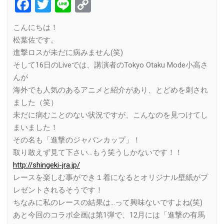
Facebook
Twitter
Line
Copy
Link
こんにちは！
松葉佐です。
進撃ロスが未だに病みません(笑)
そして16日のLiveでは、講演者のTokyo Otaku Mode小高さ
んが
海外でも人気のあるアニメと紹介があり、とどめを刺され
ました（笑）
未だに病むことのない状況ですが、こんなのを見つけてし
まいました！
その名も「進撃のジャパンカップ」！
取り敢えず見て下さい…もう笑うしかないです！！
http://shingeki-jra.jp/
レースを楽しむ事ができ１着になるとオリジナル壁紙がプ
レゼントされるそうです！
ちなみに私のレースの結果は…って興味ないですよね(笑)
あと今回のコラボ企画は第1弾で、12月には「進撃の有馬