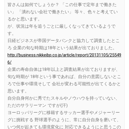
皆さんは如何でしょうか？ 「この仕事で定年まで働きた
い」 「潰れない会社で働きたい」 等々、色々と考えてい
るかと思います。
が、状況は年を追うごとに厳しくなってきているようで
す。
日経ビジネスが帝国データバンクと協力して調査したとこ
ろ 企業の旬な時期は18年という結果が出ておりました。
http://business.nikkeibp.co.jp/article/report/20131105/25549
6/
企業の寿命自体は18年以上と調査結果が出ておりますが、
旬な時期が 18年という事であれば、自分の意図しないとこ
ろで仕事や環境そして 会社が変わる可能性が出てくるかと
思います。
自分自身何かに秀でたスキルやノウハウを持っていない、
ただのサラリーマン ですが(汗)
ヨーロッパリーグに移籍するサッカー選手やメジャーリー
グに挑戦する 野球選手のように、常に自分自身を磨いて、
いつ何が起きても環境変化に 対応できるようにと思うこの