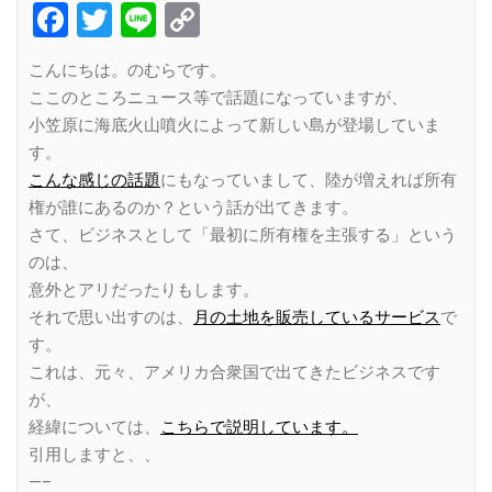
Facebook
Twitter
Line
Copy
Link
こんにちは。のむらです。
ここのところニュース等で話題になっていますが、
小笠原に海底火山噴火によって新しい島が登場していま
す。
こんな感じの話題
にもなっていまして、陸が増えれば所有
権が誰にあるのか？という話が出てきます。
さて、ビジネスとして「最初に所有権を主張する」という
のは、
意外とアリだったりもします。
それで思い出すのは、
月の土地を販売しているサービス
で
す。
これは、元々、アメリカ合衆国で出てきたビジネスです
が、
経緯については、
こちらで説明しています。
引用しますと、、
—–