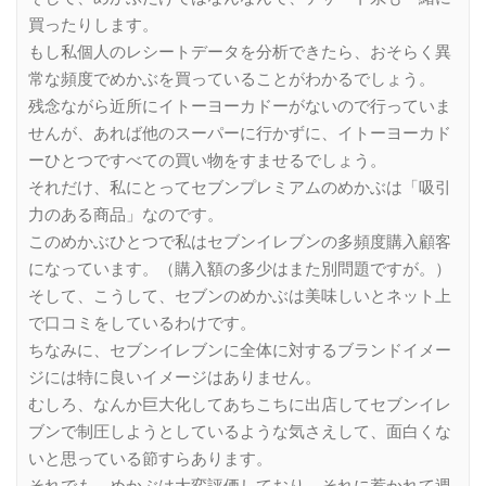
買ったりします。
もし私個人のレシートデータを分析できたら、おそらく異
常な頻度でめかぶを買っていることがわかるでしょう。
残念ながら近所にイトーヨーカドーがないので行っていま
せんが、あれば他のスーパーに行かずに、イトーヨーカド
ーひとつですべての買い物をすませるでしょう。
それだけ、私にとってセブンプレミアムのめかぶは「吸引
力のある商品」なのです。
このめかぶひとつで私はセブンイレブンの多頻度購入顧客
になっています。（購入額の多少はまた別問題ですが。）
そして、こうして、セブンのめかぶは美味しいとネット上
で口コミをしているわけです。
ちなみに、セブンイレブンに全体に対するブランドイメー
ジには特に良いイメージはありません。
むしろ、なんか巨大化してあちこちに出店してセブンイレ
ブンで制圧しようとしているような気さえして、面白くな
いと思っている節すらあります。
それでも、めかぶは大変評価しており、それに惹かれて週