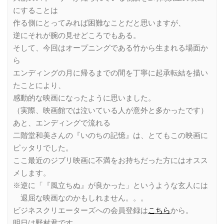
にすることは
作る側にとってみれば困難なことだと思いますが、
逆にそれが腕の見せどころでもある。
そして、今回はオープニングである竹から生まれる場面か
ら
エンディングの月に帰るまでの間を丁寧に起承転結を描い
たことにより、
感動的な映画になったように思いました。
（実際、映画館では泣いている人が意外と多かったです）
あと、エンディングで流れる
二階堂和美さんの『いのちの記憶』は、とてもこの映画に
ピッタリでした。
ここ最近のジブリ映画に不満をお持ちだった方にはオスス
メします。
※逆に「『風立ちぬ』が良かった」というような玄人には
退屈な映画なのかもしれません。。。
ビジネスクリエーターズへの会員登録は
こちら
から。
明日は野村君です。