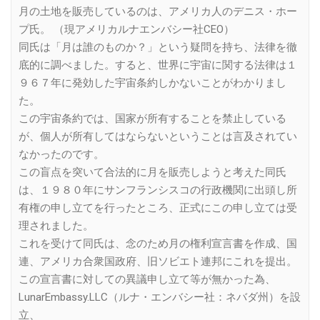
月の土地を販売しているのは、アメリカ人のデニス・ホー
プ氏。 （現アメリカルナエンバシー社CEO）
同氏は「月は誰のものか？」という疑問を持ち、法律を徹
底的に調べました。すると、世界に宇宙に関する法律は１
９６７年に発効した宇宙条約しかないことがわかりまし
た。
この宇宙条約では、国家が所有することを禁止している
が、個人が所有してはならないということは言及されてい
なかったのです。
この盲点を突いて合法的に月を販売しようと考えた同氏
は、１９８０年にサンフランシスコの行政機関に出頭し所
有権の申し立てを行ったところ、正式にこの申し立ては受
理されました。
これを受けて同氏は、念のため月の権利宣言書を作成、国
連、アメリカ合衆国政府、旧ソビエト連邦にこれを提出。
この宣言書に対しての異議申し立て等が無かった為、
LunarEmbassy.LLC（ルナ・エンバシー社：ネバダ州）を設
立、