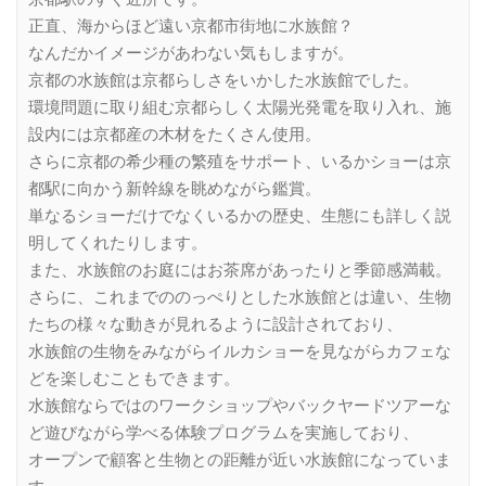
正直、海からほど遠い京都市街地に水族館？
なんだかイメージがあわない気もしますが。
京都の水族館は京都らしさをいかした水族館でした。
環境問題に取り組む京都らしく太陽光発電を取り入れ、施
設内には京都産の木材をたくさん使用。
さらに京都の希少種の繁殖をサポート、いるかショーは京
都駅に向かう新幹線を眺めながら鑑賞。
単なるショーだけでなくいるかの歴史、生態にも詳しく説
明してくれたりします。
また、水族館のお庭にはお茶席があったりと季節感満載。
さらに、これまでののっぺりとした水族館とは違い、生物
たちの様々な動きが見れるように設計されており、
水族館の生物をみながらイルカショーを見ながらカフェな
どを楽しむこともできます。
水族館ならではのワークショップやバックヤードツアーな
ど遊びながら学べる体験プログラムを実施しており、
オープンで顧客と生物との距離が近い水族館になっていま