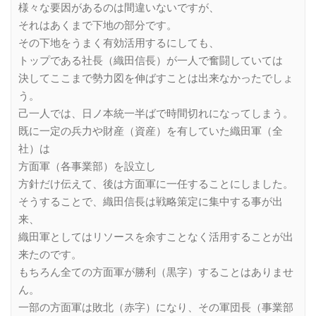
様々な要因があるのは間違いないですが、
それはあくまで下地の部分です。
その下地をうまく有効活用するにしても、
トップである社長（織田信長）が一人で奮闘していては
決してここまで勢力図を伸ばすことは出来なかったでしょ
う。
己一人では、日ノ本統一半ばで時間切れになってしまう。
既に一定の兵力や財産（資産）を有していた織田軍（全
社）は
方面軍（各事業部）を設立し
方針だけ伝えて、後は方面軍に一任することにしました。
そうすることで、織田信長は戦略策定に集中する事が出
来、
織田軍としてはリソースを余すことなく活用することが出
来たのです。
もちろん全ての方面軍が勝利（黒字）することはありませ
ん。
一部の方面軍は敗北（赤字）になり、その軍団長（事業部