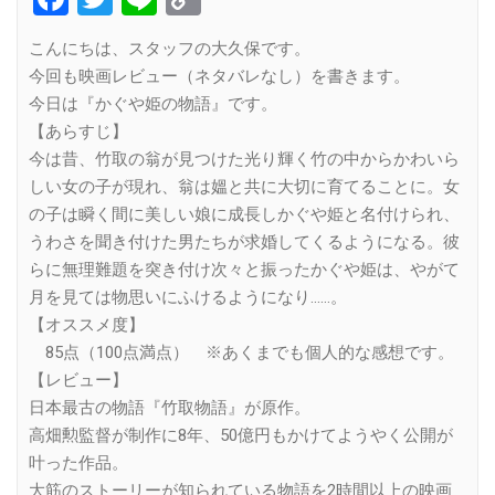
Link
こんにちは、スタッフの大久保です。
今回も映画レビュー（ネタバレなし）を書きます。
今日は『かぐや姫の物語』です。
【あらすじ】
今は昔、竹取の翁が見つけた光り輝く竹の中からかわいら
しい女の子が現れ、翁は媼と共に大切に育てることに。女
の子は瞬く間に美しい娘に成長しかぐや姫と名付けられ、
うわさを聞き付けた男たちが求婚してくるようになる。彼
らに無理難題を突き付け次々と振ったかぐや姫は、やがて
月を見ては物思いにふけるようになり……。
【オススメ度】
85点（100点満点） ※あくまでも個人的な感想です。
【レビュー】
日本最古の物語『竹取物語』が原作。
高畑勲監督が制作に8年、50億円もかけてようやく公開が
叶った作品。
大筋のストーリーが知られている物語を2時間以上の映画