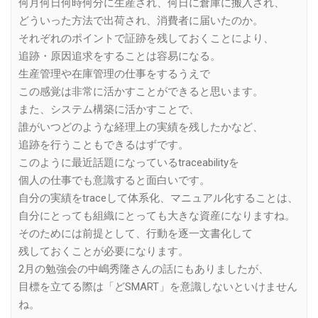
何月何日何時何分に生産され、何日に倉庫に搬入され、
どういった方法で出荷され、消費者に届いたのか。
それぞれのポイントで証跡を残しておくことにより、
追跡・原因追求をすることは容易になる。
生産管理や在庫管理の仕事をするうえで
この感覚は非常に活かすことができると思います。
また、システム構築に活かすことで、
誰がいつどのような経理上の実績を残したかなど、
追跡を行うこともできるはずです。
このように最近話題になっているtraceabilityを
個人の仕事でも意識すると面白いです。
自分の実績をtraceして体系化、マニュアル化することは、
自分にとっても組織にとっても大きな資産になりますね。
そのためには前提として、行動を逐一文書化して
残しておくことが必要になります。
2月の勉強会の中嶋秀隆さんの話にもありましたが、
目標を立てる際は「どSMART」を意識しないといけません
ね。