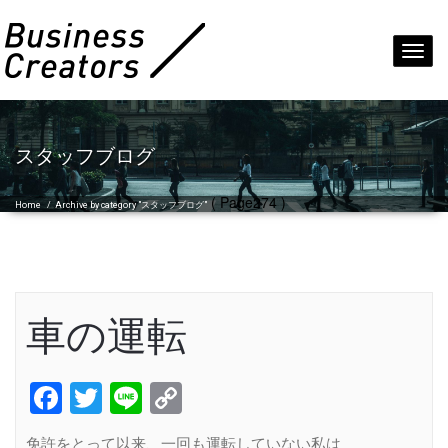
Toggl
navig
スタッフブログ
( Page274 )
Home
/
Archive by category "スタッフブログ"
車の運転
Facebook
Twitter
Line
Copy
Link
免許をとって以来、一回も運転していない私は