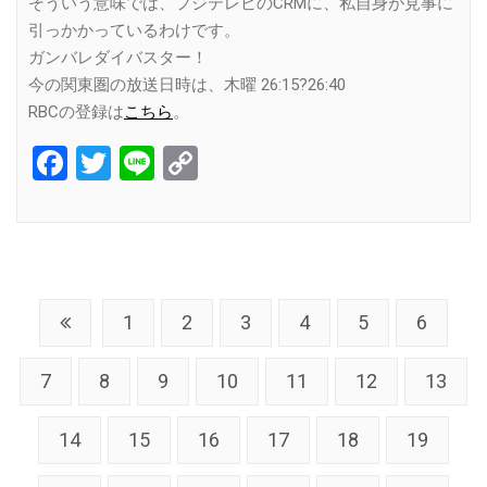
そういう意味では、フジテレビのCRMに、私自身が見事に
引っかかっているわけです。
ガンバレダイバスター！
今の関東圏の放送日時は、木曜 26:15?26:40
RBCの登録は
こちら
。
Facebook
Twitter
Line
Copy
Link
1
2
3
4
5
6
7
8
9
10
11
12
13
14
15
16
17
18
19