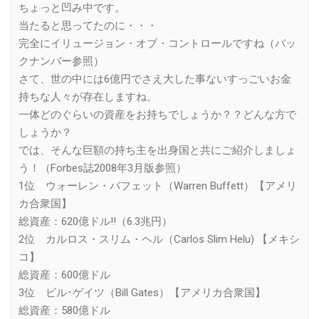
ちょっと凹み中です。
当たると思ってたのに・・・
完全にイリュージョン・オブ・コントロールですね（バッ
クナンバー参照）
さて、世の中には6億円でさえ大した事ないすっごいお金
持ちな人々が存在しますね。
一体どのぐらいの資産をお持ちでしょうか？？どんな方で
しょうか？
では、そんな巨額の持ち主を出身国と共にご紹介しましょ
う！（Forbes誌2008年3月版参照）
1位 ウォーレン・バフェット（Warren Buffett）【アメリ
カ合衆国】
総資産：620億ドル!!（6.3兆円）
2位 カルロス・スリム・ヘル（Carlos Slim Helu) 【メキシ
コ】
総資産：600億ドル
3位 ビル･ゲイツ（Bill Gates）【アメリカ合衆国】
総資産：580億ドル