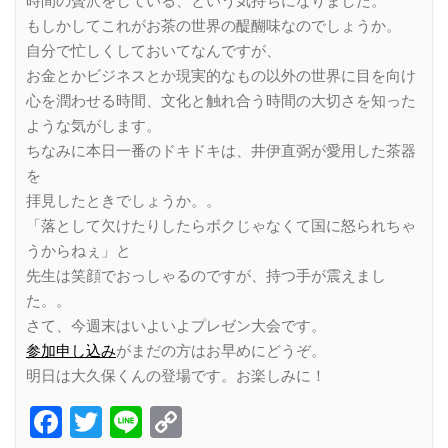
時間の贅沢をしている、という気持ちになりました。
もしかしてこれがお茶の世界の醍醐味なのでしょうか。
自分で忙しくしておいてなんですが、
お金とかビジネスとか現実的なもの以外の世界に目を向け
心を潤わせる時間、文化と触れ合う時間の大切さを知った
ような気がします。
ちなみに本日一番のドキドキは、井伊直弼が愛用した茶器
を
拝見したときでしょうか。。
「落として欠けたりしたらボクじゃなくて国に怒られちゃ
うからねぇ」と
先生は笑顔でおっしゃるのですが、持つ手が震えまし
た。。
さて、今週末はいよいよプレゼン大会です。
参加申し込み
がまだの方はお早めにどうぞ。
明日は大久保くんの登場です。お楽しみに！
Facebook
Twitter
Line
Copy