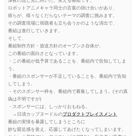
深夜の流し見に向いた、笑える番組です。
ロボットアニメキャラ同士の言葉の掛け合いがあり、
彼らが、様々なくだらないテーマの調査に挑みます。
その調査現場に視聴者も立ち会うかのような演出で、
番組は進行していきます。
そして、
番組制作方針・放送方針のオープンさ自体が、
この番組の面白さとなっています。
・この番組が低予算であることを、番組内で告知してしま
う。
・番組のスポンサーが不足していることを、番組内で告知
してしまう。
・そのスポンサー枠を、番組内で募集してしまう。(その真
偽は不明ですが)
・スポンサーには、しっかりおもねる。
→日清カップヌードルの
プロダクトプレイスメント
番組の実情を暴露してしまうところに
妙な親近感を覚え、応援してあげたくなってしまいます。