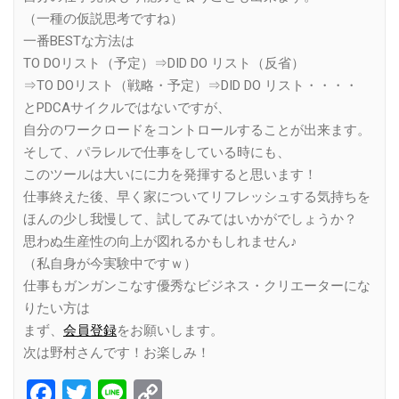
（一種の仮説思考ですね）
一番BESTな方法は
TO DOリスト（予定）⇒DID DO リスト（反省）
⇒TO DOリスト（戦略・予定）⇒DID DO リスト・・・・
とPDCAサイクルではないですが、
自分のワークロードをコントロールすることが出来ます。
そして、パラレルで仕事をしている時にも、
このツールは大いにに力を発揮すると思います！
仕事終えた後、早く家についてリフレッシュする気持ちを
ほんの少し我慢して、試してみてはいかがでしょうか？
思わぬ生産性の向上が図れるかもしれません♪
（私自身が今実験中ですｗ）
仕事もガンガンこなす優秀なビジネス・クリエーターにな
りたい方は
まず、
会員登録
をお願いします。
次は野村さんです！お楽しみ！
Facebook
Twitter
Line
Copy