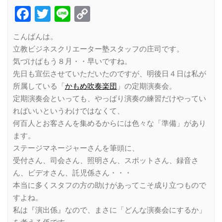
Facebook
Twitter
Line
Copy
Link
こんばんは。
立教ビジネスクリエーター塾スタッフの庄司です。
気づけばもう８月・・早いですね。
先日も宣伝させていただいたのですが、明後日４日は私が
所属している「
かもめ吹奏楽団
」の定期演奏会。
定期演奏会といっても、やっぱり演奏の練習だけやってい
ればいいというわけではなくて、
何百人とお客さんを集めるからには色々な「準備」があり
ます。
ステージマネージャーさんを筆頭に、
受付さん、司会さん、照明さん、スポットさん、録音さ
ん、ビデオさん、託児係さん・・・
本当に多くスタフの方の助けがあってこそ成り立つもので
すよね。
私は『演出係』なので、まさに「どんな演奏会にするか」