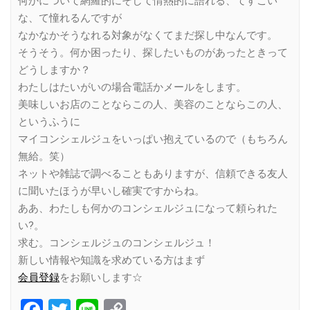
何かについて網羅的にそして情熱的に語れる、てすごい
な、て憧れるんですが
なかなかそうなれる対象がなくてまだ探し中なんです。
そうそう。何か困ったり、探したいものがあったときって
どうしますか？
わたしはたいがいの場合電話かメールをします。
美味しいお店のことならこの人、美容のことならこの人、
というふうに
マイコンシェルジュをいっぱい抱えているので（もちろん
無給。笑）
ネットや雑誌で調べることもありますが、信頼できる友人
に聞いたほうが早いし確実ですからね。
ああ、わたしも何かのコンシェルジュになって頼られた
い?。
求む。コンシェルジュのコンシェルジュ！
新しい情報や知識を求めている方はまず
会員登録
をお願いします☆
Facebook
Twitter
Line
Copy