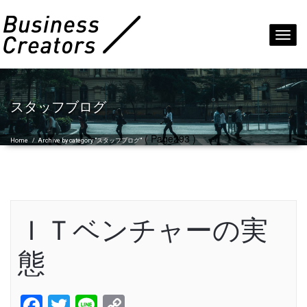
Toggl
navig
スタッフブログ
( Page293 )
Home
/
Archive by category "スタッフブログ"
ＩＴベンチャーの実
態
Facebook
Twitter
Line
Copy