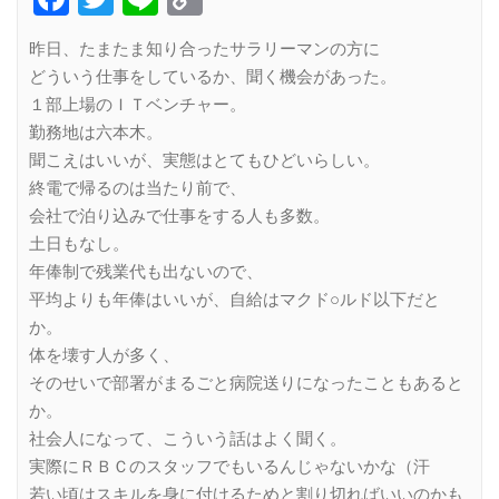
Link
昨日、たまたま知り合ったサラリーマンの方に
どういう仕事をしているか、聞く機会があった。
１部上場のＩＴベンチャー。
勤務地は六本木。
聞こえはいいが、実態はとてもひどいらしい。
終電で帰るのは当たり前で、
会社で泊り込みで仕事をする人も多数。
土日もなし。
年俸制で残業代も出ないので、
平均よりも年俸はいいが、自給はマクド○ルド以下だと
か。
体を壊す人が多く、
そのせいで部署がまるごと病院送りになったこともあると
か。
社会人になって、こういう話はよく聞く。
実際にＲＢＣのスタッフでもいるんじゃないかな（汗
若い頃はスキルを身に付けるためと割り切ればいいのかも