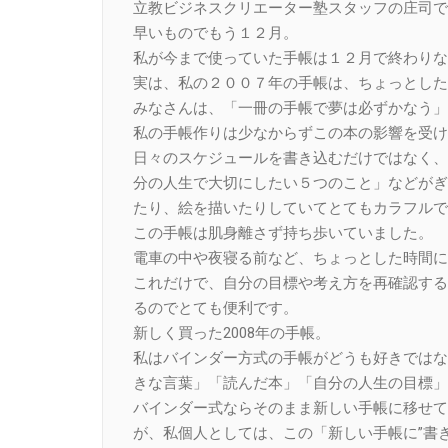
立教ビジネスクリエーター塾スタッフの庄司で
早いものでもう１２月。
私が今まで使っていた手帳は１２月で終わりな
実は、私の２００７年の手帳は、ちょっとした
みなさんは、「一冊の手帳で夢は必ずかなう」
私の手帳作りは少なからずこの本の影響を受け
日々のスケジュールを書き込むだけではなく、
分の人生で大切にしたい５つのこと」などがぎ
たり、絵を描いたりしていてとてもカラフルで
この手帳は肌身離さず持ち歩いていました。
電車の中や夜寝る前など、ちょっとした時間に
これだけで、自分の目標や考え方を再確認する
るのでとても便利です。
新しく買った2008年の手帳。
私はバインダー方式の手帳がどうも好きではな
きな言葉」「読んだ本」「自分の人生の目標」
バインダー式ならそのまま新しい手帳に移せて
が、私個人としては、この「新しい手帳に”書