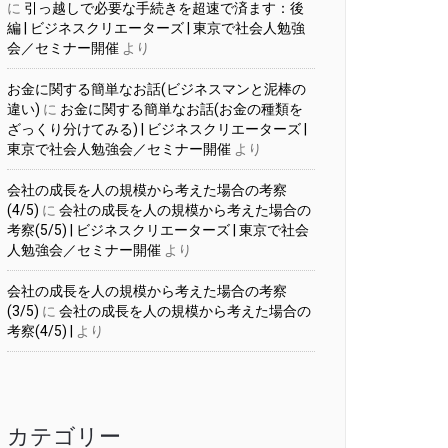
に
引っ越しで必要な手続きを超速で済ます：後
編 | ビジネスクリエーターズ | 東京で社会人勉強
会／セミナー開催
より
お金に関する簡単なお話(ビジネスマンと泥棒の
違い)
に
お金に関する簡単なお話(お金の種類を
ざっくり分けてみる) | ビジネスクリエーターズ |
東京で社会人勉強会／セミナー開催
より
会社の成長を人の規模から考えた場合の考察
(4/5)
に
会社の成長を人の規模から考えた場合の
考察(5/5) | ビジネスクリエーターズ | 東京で社会
人勉強会／セミナー開催
より
会社の成長を人の規模から考えた場合の考察
(3/5)
に
会社の成長を人の規模から考えた場合の
考察(4/5) |
より
カテゴリー