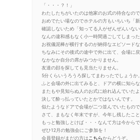
「・・・？！」
わたしたちがいたのは他家のお式の待合なので
おめでたい場なのでホテルの方もいちいち「新
確認しないため「知ってる人がぜんぜんいない
なんの違和感もなく小一時間過ごしてしまった
お祝儀泥棒が横行するのが納得なエピソードな
ちなみにその後式の途中で外に出て、会場に戻
なかなか自分の席がみつかりません。
友達の顔を探しても見当たりません。
5分くらいうろうろ探してまわったでしょうか
ふと会場の外に出てみると、ドアの横に知らな
またもや見知らぬ人のお式に紛れ込んでいたよ
決して酔っ払っていたとかではないんです。
似たようなドアで会場が二つ並んでいたもので
さて、まもなく年末ですが、今年し残したこと
もっと勉強しとけば・・・なんて方は今からで
ぜひ12月の勉強会にご参加を！
会員登録がまだの方は
こちら
からどうぞ。