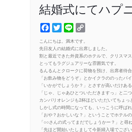
結婚式にてハプニ
Facebook
Twitter
Line
Copy
Link
こんにちは。満木です。
先日友人の結婚式に出席しました。
割と最近できた外資系のホテルで、クリスマス
とってもラグジュアリーな雰囲気です。
るんるんとクロークに荷物を預け、出席者待合
「お飲み物をどうぞ」とかイクラののったパイ
「いかがでしょうか？」とさすが高いだけある
「じゃ、じゃあひとついただきますっ」と二つ
カンパリオレンジも2杯ほどいただいてちょっ
しかし式の時間になっても、いっこうに呼ばれ
「おや？おかしいな？」ということでホテルの
「○○さんの式ってまだでしょうかー？」と尋
「先ほど開始いたしまして今新婦入場でござい