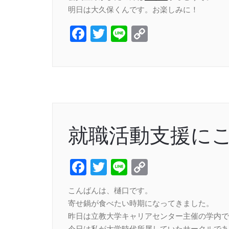
明日は大久保くんです。お楽しみに！
Facebook
Twitter
Line
Copy
Link
就職活動支援に
Facebook
Twitter
Line
Copy
Link
こんばんは、樋口です。
寄せ鍋が食べたい時期になってきました。
昨日は立教大学キャリアセンター主催の学内で
今日は私が大学時代所属していたサークルであ