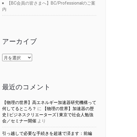
【BC会員の皆さまへ】BC/Professionalのご案
内
アーカイブ
ア
ー
カ
イ
ブ
最近のコメント
【物理の世界】高エネルギー加速器研究機構って
何してるところ？
に
【物理の世界】加速器の歴
史 | ビジネスクリエーターズ | 東京で社会人勉強
会／セミナー開催
より
引っ越しで必要な手続きを超速で済ます：前編