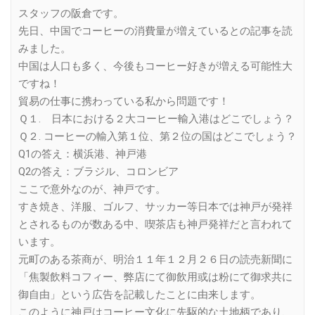
Link
スタッフの阪倉です。
先日、中国でコーヒーの消費量が増えているとの記事を読
みました。
中国は人口も多く、今後もコーヒー好きが増える可能性大
ですね！
貿易の仕事に携わっている私から問題です！
Ｑ１. 日本における２大コーヒー輸入港はどこでしょう？
Ｑ２. コーヒーの輸入第１位、第２位の国はどこでしょう？
Q1の答え：横浜港、神戸港
Q2の答え：ブラジル、コロンビア
ここで意外なのが、神戸です。
すき焼き、洋服、ゴルフ、サッカー等日本では神戸が発祥
とされるものが数ある中、喫茶店も神戸発祥だと言われて
います。
元町のある茶商が、明治１１年１２月２６日の読売新聞に
「焦製飲料コフィー、弊店にて御飲用或は粉にて御求共に
御自由」という広告を記載したことに由来します。
このように神戸はコーヒー文化に先駆的な土地柄であり、