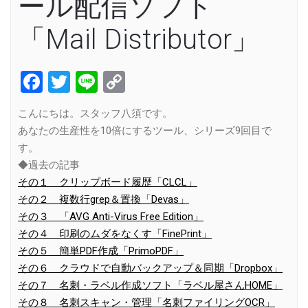
ール配信ソフト
「Mail Distributor」
Facebook
Twitter
Line
Copy
Link
こんにちは。スタッフ八須です。
あなたの生産性を10倍にするツール、シリーズ9回目で
す。
◆過去の記事
その１ クリップボード履歴「CLCL」
その２ 複数行grep＆置換「Devas」
その３ 「AVG Anti-Virus Free Edition」
その４ 印刷のムダをなくす「FinePrint」
その５ 簡単PDF作成「PrimoPDF」
その６ クラウドで自動バックアップ＆同期「Dropbox」
その７ 名刺・ラベル作成ソフト「ラベル屋さんHOME」
その８ 名刺スキャン・管理「名刺ファイリングOCR」