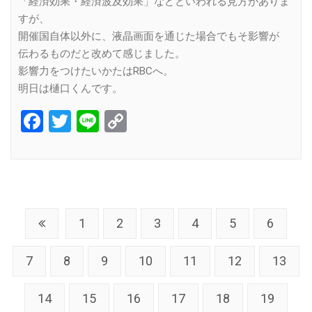
「経済効果・経済波及効果」などといわれる見方がありま
すが、
開催国自体以外に、液晶画面を通じた場合でもそ影響が
伝わるものだと改めて感じました。
影響力をつけたいかたはRBCへ。
明日は樋口くんです。
Facebook
Twitter
Line
Copy
Link
1
2
3
4
5
6
7
8
9
10
11
12
13
14
15
16
17
18
19