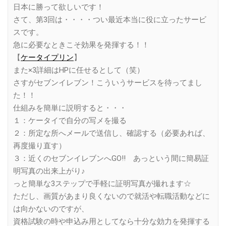
日本に勝って欲しいです！
さて、第3回は・・・・つい最近本当に役に立ったサービ
スです。
急に必要なときこそ効果を発揮する！！
【
ケータイプリン
】
また×3詳細はHPに任せるとして（笑）
さすがセブンイレブン！こういうサービスを待ってまし
た！！
仕組みを簡単に説明すると・・・
１：ケータイで自分の写メを撮る
２：所定な所へメールで送信し、確認する（必要あれば、
再度撮り直す）
３：近くのセブンイレブンへGO!! あっという間に簡易証
明写真の出来上がり♪
っと簡単な3ステップで手軽に証明写真が撮れます☆
ただし、画質があまり良くないので就活や転職活動などに
は向かないのですが、
資格試験の時や申込み用としてなら十分な効力を発揮する