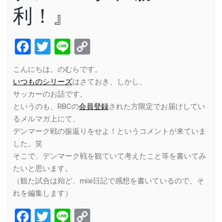
利！』
Facebook
Twitter
Line
Copy
Link
こんにちは。のむらです。
いつものシリーズ
はさておき、しかし、
サッカーのお話です。
というのも、RBCの
会員登録
された方限定でお届けしてい
るメルマガ上にて、
デンマーク戦の振返りをせよ！というコメントが来ていま
した。笑
そこで、デンマーク戦を観ていて考えたこと等を書いてみ
たいと思います。
（観た試合は殆ど、mixi日記で感想を書いているので、そ
れを編集します）
Facebook
Twitter
Line
Copy