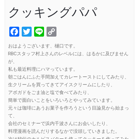
クッキングパパ
Facebook
Twitter
Line
Copy
Link
おはようございます、樋口です。
RBCスタッフ村上さんのレベルには、はるかに及びません
が、
私も最近料理にハマっています。
朝ごはんにふた手間加えてカレートーストにしてみたり、
生クリームを買ってきてアイスクリームにしたり、
アボガドをごま油と塩で食べてみたり、
簡単で面白いことをいろいろとやってみています。
元々は珈琲にあうお菓子を作ろうという目論見から始まっ
て、
会社のセミナーで浜内千波さんにお会いしたり、
料理漫画を読んだりするなかで没頭していきました。
次は秘伝のカルピスバターを使ってクッキーを作ってみた