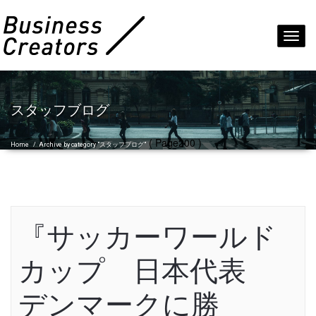
Toggl
navig
スタッフブログ
( Page200 )
Home
/
Archive by category "スタッフブログ"
『サッカーワールド
カップ 日本代表
デンマークに勝