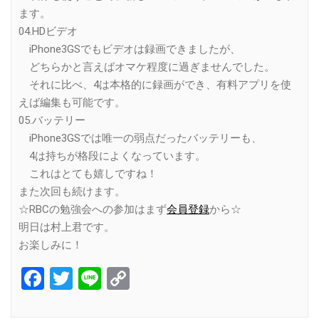
ます。
04.HDビデオ
iPhone3GSでもビデオは録画できましたが、
どちらかと言えばオマケ程度に過ぎませんでした。
それに比べ、4は本格的に録画ができ、有料アプリを使
えば編集も可能です。
05.バッテリー
iPhone3GSでは唯一の弱点だったバッテリーも、
4は持ちが格段によくなっています。
これはとても嬉しですね！
また次回も続けます。
☆RBCの勉強会への参加はまず
会員登録
から☆
明日は村上君です。
お楽しみに！
Facebook
Twitter
Line
Copy
Link