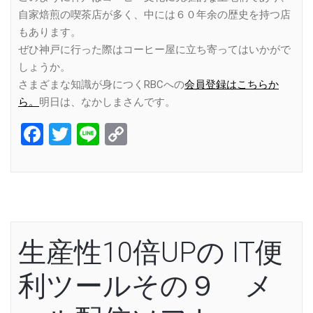
自家焙煎の喫茶店が多く、中には６０年余の歴史を持つ店
もあります。
ぜひ神戸に行った際はコーヒー屋に立ち寄ってはいかがで
しょうか。
さまざまな知識が身につくRBCへの
会員登録はこちらか
ら。
明日は、なかしまさんです。
Facebook
Twitter
Line
Copy
Link
生産性10倍UPの IT便
利ツールその９ メ