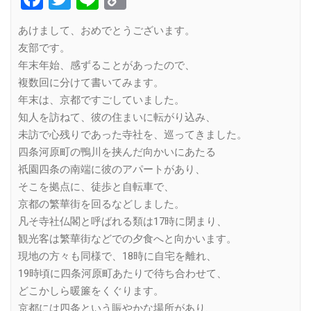
Link
あけまして、おめでとうございます。
友部です。
年末年始、感ずることがあったので、
複数回に分けて書いてみます。
年末は、京都ですごしていました。
知人を訪ねて、彼の住まいに転がり込み、
未訪で心残りであった寺社を、巡ってきました。
四条河原町の鴨川を挟んだ向かいにあたる
祇園四条の南端に彼のアパートがあり、
そこを拠点に、徒歩と自転車で、
京都の繁華街を回るなどしました。
凡そ寺社仏閣と呼ばれる類は17時に閉まり、
観光客は繁華街などでの夕食へと向かいます。
現地の方々も同様で、18時に自宅を離れ、
19時頃に四条河原町あたりで待ち合わせて、
どこかしら暖簾をくぐります。
京都には四条という賑やかな場所があり、