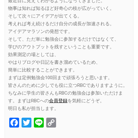
最近目に見えてわかるようになってきました。
物事は知れば知るほど好奇心の枝が広がっていく。
そして次々にアイデアが出てくる。
考えれば考え続けるだけ自分の成長が加速される。
アイデアマラソンの発想です。
そして、ただ単に勉強会に参加するだけではなくて、
学びのアウトプットを残すということも重要です。
効果測定の場としては、
やはりブログや日記を書き溜めているため、
簡単に比較することができます。
まずは定例勉強会100回まで頑張ろうと思います。
皆さんのために少しでも役に立つRBCでありますように。
ちなみに学生の皆さんもRBCの勉強会は参加いただけま
す。まずはRBCへの
会員登録
を気軽にどうぞ。
明日も私が担当します。
Facebook
Twitter
Line
Copy
Link