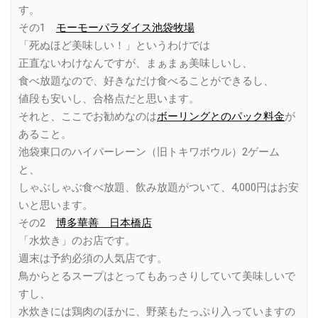
す。
その1
モーモーパラダイス池袋牧場
「死ぬほど美味しい！」というわけでは
正直ないわけなんですが、まぁまぁ美味しいし、
食べ放題なので、好きなだけ食べることができるし、
値段も安いし、合格点だと思います。
それと、ここでお勧めなのは
ボーリングとのパック料金
が
あること。
池袋東口のハイパーレーン（旧トキワボウル）2ゲーム
と、
しゃぶしゃぶ食べ放題、飲み放題がついて、4,000円はお安
いと思います。
その2
博多華善 日本橋店
「水炊き」のお店です。
週末は予約必須の人気店です。
鳥からとるスープはとってもあっさりしていて美味しいで
すし、
水炊きには鶏肉のほかに、野菜もたっぷり入っていますの