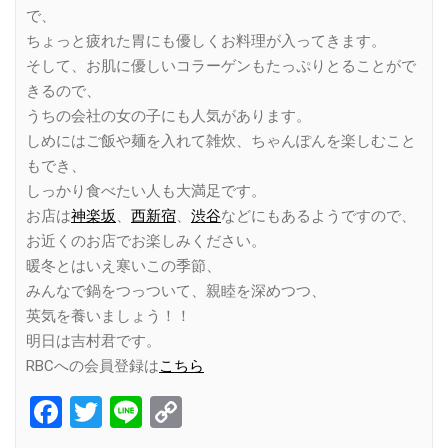
で、
ちょっと疲れた胃にも優しくお料理が入ってきます。
そして、お肌に優しいコラーゲンもたっぷりとることがで
きるので、
うちの会社の女の子にも人気があります。
しめにはご飯や麺を入れて雑炊、ちゃんぽんを楽しむこと
もでき、
しっかり食べたい人も大満足です。
お店は
神楽坂
、
西新宿
、
渋谷
などにもあるようですので、
お近くのお店でお楽しみください。
暖冬とはいえ寒いこの季節、
みんなで鍋をつっついて、親睦を深めつつ、
英気を養いましょう！！
明日は吉村君です。
RBCへの会員登録は
こちら
Facebook
Twitter
Line
Copy
Link