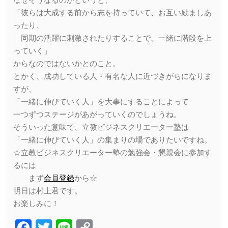
なぜそうなるのかというと、
「彼らは大成する前から志を持っていて、お互い励ましあ
ったり、
同期の活躍に刺激されたりすることで、一緒に階段を上
っていく」
からなのではないかとのこと。
とかく、成功している人・有名な人に近づきがちになりま
すが、
「一緒に伸びていく人」を大事にすることによって
一つずつステージがあがっていくのでしょうね。
そういった意味で、立教ビジネスクリエーター塾は
「一緒に伸びていく人」の集まりの場でありたいですね。
☆立教ビジネスクリエーター塾の勉強会・懇親会に参加す
るには
まず
会員登録
から☆
明日は村上君です。
お楽しみに！
Facebook
Twitter
Line
Copy