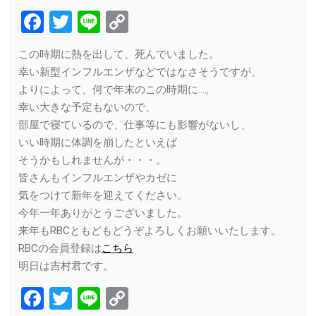
Facebook
Twitter
Line
Copy
Link
この時期に熱を出して、死んでいました。
幸い新型インフルエンザなどではなさそうですが、
よりによって、何で年末のこの時期に…。
幸い大きな予定もないので、
部屋で寝ているので、仕事等にも影響がないし、
いい時期に体調を崩したといえば
そうかもしれませんが・・・。
皆さんもインフルエンザやカゼに
気をつけて新年を迎えてください。
今年一年ありがとうございました。
来年もRBCともどもどうぞよろしくお願いいたします。
RBCの会員登録は
こちら
明日は吉村君です。
Facebook
Twitter
Line
Copy