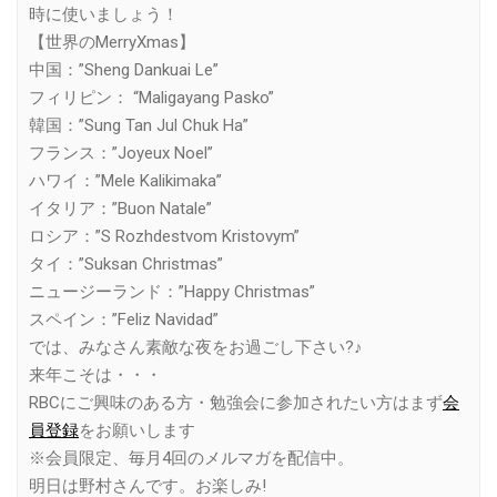
時に使いましょう！
【世界のMerryXmas】
中国：”Sheng Dankuai Le”
フィリピン： “Maligayang Pasko”
韓国：”Sung Tan Jul Chuk Ha”
フランス：”Joyeux Noel”
ハワイ：”Mele Kalikimaka”
イタリア：”Buon Natale”
ロシア：”S Rozhdestvom Kristovym”
タイ：”Suksan Christmas”
ニュージーランド：”Happy Christmas”
スペイン：”Feliz Navidad”
では、みなさん素敵な夜をお過ごし下さい?♪
来年こそは・・・
RBCにご興味のある方・勉強会に参加されたい方はまず
会
員登録
をお願いします
※会員限定、毎月4回のメルマガを配信中。
明日は野村さんです。お楽しみ!