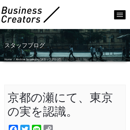
Toggl
navig
スタッフブログ
( Page247 )
Home
/
Archive by category "スタッフブログ"
京都の瀬にて、東京
の実を認識。
Facebook
Twitter
Line
Copy