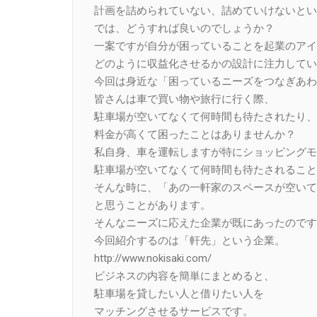
計画を詰められていない、詰めていけないとい
では、どうすれば良いのでしょうか？
一案ですが自分が困っていることを起業のアイ
どのように収益化させるかの設計に注力してい
今回は身近な「困っているニーズをつなぎあわ
皆さんは車で買い物や旅行に行く際、
駐車場が空いてなくて何時間も待たされたり、
料金が高くて困ったことはありませんか？
私自身、車を運転しますが特にショッピングモ
駐車場が空いてなくて何時間も待たされること
そんな時に、「あの一軒家のスペースが空いて
と思うことがあります。
そんなニーズに応えた企業が既にあったのです
今回紹介するのは「軒先」という企業。
http://www.nokisaki.com/
ビジネスの内容を簡単にまとめると、
駐車場を貸したい人と借りたい人を
マッチングさせるサービスです。