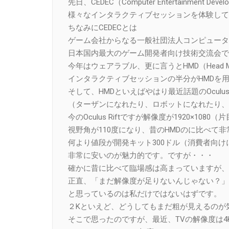
先日、CEDEC（Computer Entertainment Deve
様々なインタラクティブセッションを体験して
ちなみにCEDECとは
ゲーム会社からなる一般社団法人コンピュータエン
日本国内最大のゲーム開発者向け技術交流会で
今年はウェアラブル、更に言うとHMD（Head Mo
インタラクティブセッションの半分がHMDを
そして、HMDといえばやはり最近話題のOculu
（ターザンになれたり、ロボットになれたり、
今のOculus Riftですが解像度が1920×1080（片目 
視野角が110度になり、昔のHMDのに比べて
何より値段が開発キット300ドル（消費者向
非常に安いのが魅力的です。ですが・・・
確かに昔に比べて臨場感は高まっていますが、
正直、「まだ解像度が足りないんじゃない？」
と思っているのは私だけではないはずです。
２Kといえど、どうしてもまだ粗が見えるのが
そこで思ったのですが、最近、TVの解像度は