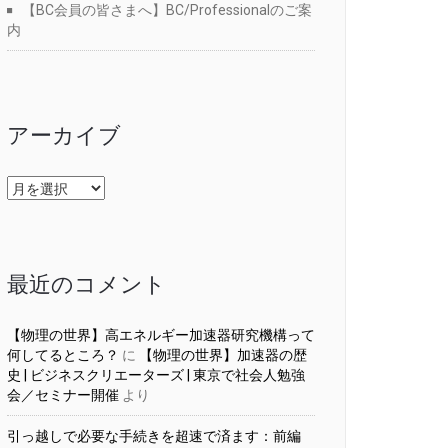
【BC会員の皆さまへ】BC/Professionalのご案
内
アーカイブ
ア
ー
カ
イ
ブ
最近のコメント
【物理の世界】高エネルギー加速器研究機構って
何してるところ？
に
【物理の世界】加速器の歴
史 | ビジネスクリエーターズ | 東京で社会人勉強
会／セミナー開催
より
引っ越しで必要な手続きを超速で済ます：前編