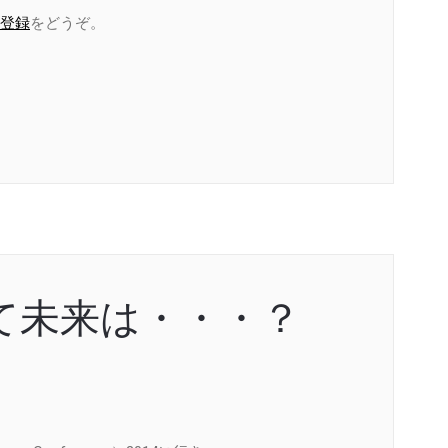
登録
をどうぞ。
て未来は・・・？