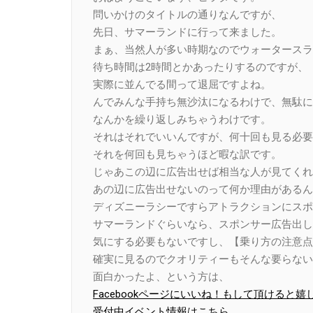
問いかけのタイトルの通りなんですが、
先日、サマーランドに行って来ました。
まぁ、当然人が多い時期なのでウォータースラ
待ち時間は2時間とかあったりするのですが、
実際に並んでる間って退屈ですよね。
んでみんな手持ち無沙汰になるわけで、無駄に
なんかを繰り返しみちゃうわけです。
それはそれでいいんですが、何十回も見る必要
それを何回も見ちゃうほど暇な訳です。
じゃあこの辺に広告出せば相当な人が見てくれ
あの辺に広告出せないのって何か理由があるん
ディズニーラシーですらアトラクションにスポ
サマーランドぐらいなら、スポンサー広告出し
気にする必要もないですし、【乗り方の注意点
確実に見るのでクオリティーもそんな要らない
面白かったよ、という方は、
Facebookページにいいね！もして頂けると嬉
受付中イベント情報はこちら