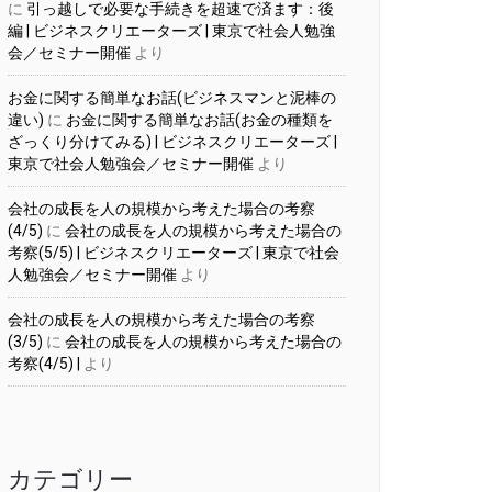
に
引っ越しで必要な手続きを超速で済ます：後
編 | ビジネスクリエーターズ | 東京で社会人勉強
会／セミナー開催
より
お金に関する簡単なお話(ビジネスマンと泥棒の
違い)
に
お金に関する簡単なお話(お金の種類を
ざっくり分けてみる) | ビジネスクリエーターズ |
東京で社会人勉強会／セミナー開催
より
会社の成長を人の規模から考えた場合の考察
(4/5)
に
会社の成長を人の規模から考えた場合の
考察(5/5) | ビジネスクリエーターズ | 東京で社会
人勉強会／セミナー開催
より
会社の成長を人の規模から考えた場合の考察
(3/5)
に
会社の成長を人の規模から考えた場合の
考察(4/5) |
より
カテゴリー