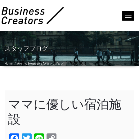
Toggl
navig
スタッフブログ
( Page16 )
Home
/
Archive by category "スタッフブログ"
ママに優しい宿泊施
設
Facebook
Twitter
Line
Copy