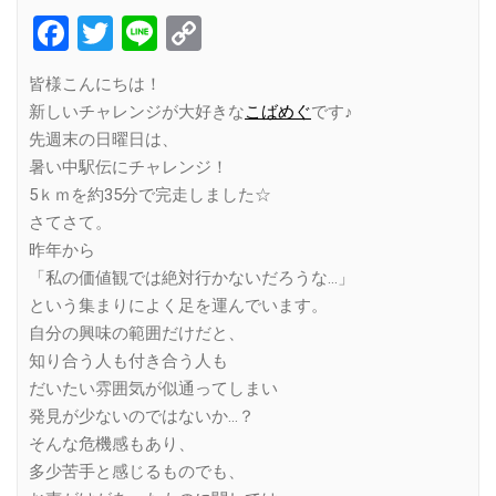
Facebook
Twitter
Line
Copy
Link
皆様こんにちは！
新しいチャレンジが大好きな
こばめぐ
です♪
先週末の日曜日は、
暑い中駅伝にチャレンジ！
5ｋｍを約35分で完走しました☆
さてさて。
昨年から
「私の価値観では絶対行かないだろうな…」
という集まりによく足を運んでいます。
自分の興味の範囲だけだと、
知り合う人も付き合う人も
だいたい雰囲気が似通ってしまい
発見が少ないのではないか…？
そんな危機感もあり、
多少苦手と感じるものでも、