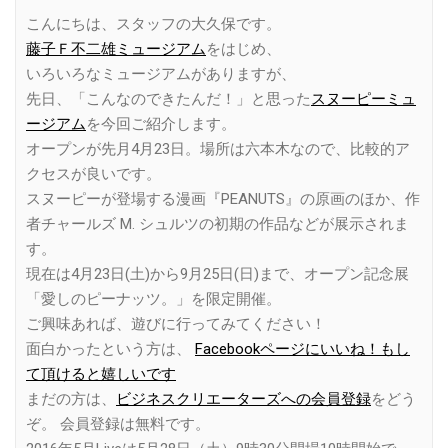
こんにちは、スタッフの大久保です。
藤子Ｆ不二雄ミュージアム
をはじめ、
いろいろなミュージアムがありますが、
先日、「こんなのできたんだ！」と思った
スヌーピーミュ
ージアム
を今回ご紹介します。
オープンが先月4月23日。場所は六本木なので、比較的ア
クセスが良いです。
スヌーピーが登場する漫画『PEANUTS』の原画のほか、作
者チャールズ M. シュルツの初期の作品などが展示されま
す。
現在は4月23日(土)から9月25日(日)まで、オープン記念展
「愛しのピーナッツ。」を限定開催。
ご興味あれば、遊びに行ってみてください！
面白かったという方は、
Facebookページにいいね！もし
て頂けると嬉しいです
まだの方は、
ビジネスクリエーターズへの会員登録
をどう
ぞ。 会員登録は無料です。