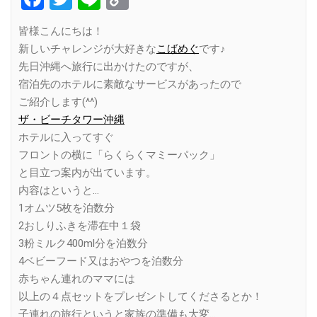
Link
皆様こんにちは！
新しいチャレンジが大好きな
こばめぐ
です♪
先日沖縄へ旅行に出かけたのですが、
宿泊先のホテルに素敵なサービスがあったので
ご紹介します(^^)
ザ・ビーチタワー沖縄
ホテルに入ってすぐ
フロントの横に「らくらくマミーパック」
と目立つ案内が出ています。
内容はというと…
1オムツ5枚を泊数分
2おしりふきを滞在中１袋
3粉ミルク400ml分を泊数分
4ベビーフード又はおやつを泊数分
赤ちゃん連れのママには
以上の４点セットをプレゼントしてくださるとか！
子連れの旅行というと家族の準備も大変…