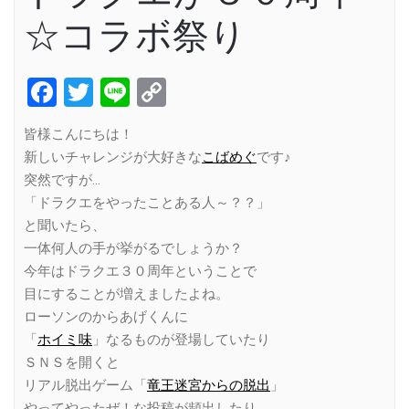
☆コラボ祭り
Facebook
Twitter
Line
Copy
Link
皆様こんにちは！
新しいチャレンジが大好きな
こばめぐ
です♪
突然ですが…
「ドラクエをやったことある人～？？」
と聞いたら、
一体何人の手が挙がるでしょうか？
今年はドラクエ３０周年ということで
目にすることが増えましたよね。
ローソンのからあげくんに
「
ホイミ味
」なるものが登場していたり
ＳＮＳを開くと
リアル脱出ゲーム「
竜王迷宮からの脱出
」
やってやったぜ！な投稿が頻出したり