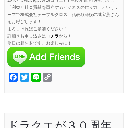
2016年5月Liveは5月28日（土）9時30分開場10時開始で、
「利益と社会貢献を両立するビジネスの作り方」というテ
ーマで株式会社テーブルクロス 代表取締役の城宝薫さん
をお呼びします！
よろしければご参加ください！
詳細＆お申し込みは
コチラ
から！
明日は野村君です。お楽しみに！
Facebook
Twitter
Line
Copy
Link
ドラクエが３０周年