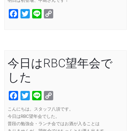
明日は初登場、中島さんです！
Facebook
Twitter
Line
Copy
Link
今日はRBC望年会で
した
Facebook
Twitter
Line
Copy
Link
こんにちは。スタッフ八須です。
今日はRBC望年会でした。
普段の勉強会・ランチ会ではお酒が入ることは
ありませんが、望年会ではちゃんとお酒も出ます。