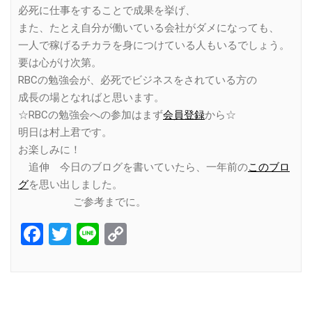
必死に仕事をすることで成果を挙げ、
また、たとえ自分が働いている会社がダメになっても、
一人で稼げるチカラを身につけている人もいるでしょう。
要は心がけ次第。
RBCの勉強会が、必死でビジネスをされている方の
成長の場となればと思います。
☆RBCの勉強会への参加はまず
会員登録
から☆
明日は村上君です。
お楽しみに！
追伸 今日のブログを書いていたら、一年前の
このブロ
グ
を思い出しました。
ご参考までに。
Facebook
Twitter
Line
Copy
Link