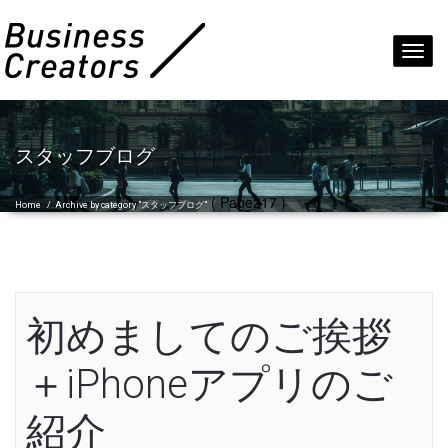
Toggl
navig
スタッフブログ
( Page217 )
Home
/
Archive by category "スタッフブログ"
初めましてのご挨拶
＋iPhoneアプリのご
紹介