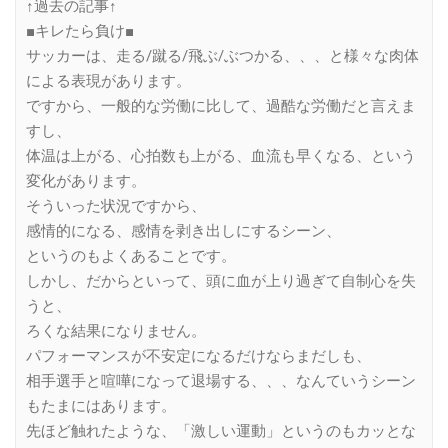
↑過去の記事↑
■キレたら負け■
サッカーは、走る/蹴る/飛ぶ/ぶつかる、、、と様々な肉体
による表現があります。
ですから、一般的な労働に比して、過酷な労働だと言えま
すし、
体温は上がる、心拍数も上がる、血流も早くなる、という
変化があります。
そういった状況ですから、
感情的になる、感情を剥き出しにするシーン、
というのもよくあることです。
しかし、だからといって、頭に血が上り過ぎて自制心を失
うと、
ろくな結果になりません。
パフォーマンスが不安定になるだけならまだしも、
相手選手と喧嘩になって退場する、、、なんていうシーン
もたまにはあります。
先ほど触れたような、「激しい運動」というのもカッとな