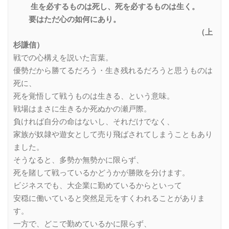
生を必するものは死し、死を必するものは生く。
要はただ心の如何にあり。
（上
杉謙信）
戦での心構えを説いた言葉。
優勢だから勝てるだろう・生き残れるだろうと思うものは
死に、
死を覚悟して戦うものは生きる、という意味。
戦場はまさに生きるか死ぬかの瀬戸際。
負ければ自分の命はないし、それだけでなく、
家族が奴隷や遊女として売り飛ばされてしまうこともあり
ました。
そうなると、多勢か無勢かに限らず、
死を賭して戦っているかどうかが勝敗を分けます。
ビジネスでも、大企業に勤めているからといって
安穏に働いていると突然足元をすくわれることがありま
す。
一方で、どこで勤めているかに限らず、