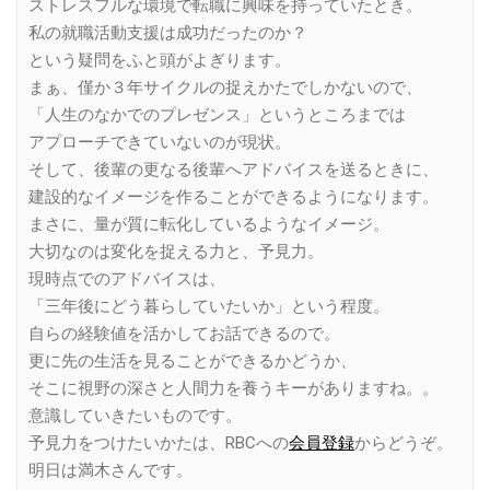
ストレスフルな環境で転職に興味を持っていたとき。
私の就職活動支援は成功だったのか？
という疑問をふと頭がよぎります。
まぁ、僅か３年サイクルの捉えかたでしかないので、
「人生のなかでのプレゼンス」というところまでは
アプローチできていないのが現状。
そして、後輩の更なる後輩へアドバイスを送るときに、
建設的なイメージを作ることができるようになります。
まさに、量が質に転化しているようなイメージ。
大切なのは変化を捉える力と、予見力。
現時点でのアドバイスは、
「三年後にどう暮らしていたいか」という程度。
自らの経験値を活かしてお話できるので。
更に先の生活を見ることができるかどうか、
そこに視野の深さと人間力を養うキーがありますね。。
意識していきたいものです。
予見力をつけたいかたは、RBCへの
会員登録
からどうぞ。
明日は満木さんです。