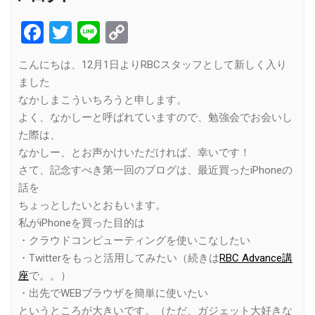
Facebook
Twitter
Line
Copy
Link
こんにちは、12月1日よりRBCスタッフとして新しく入り
ました
なかしまこういちろうと申します。
よく、なかしーと呼ばれていますので、勉強会でお会いし
た際は、
なかしー、とお声かけいただければ、幸いです！
さて、記念すべき第一回のブログは、最近買ったiPhoneの
話を
ちょっとしたいとおもいます。
私がiPhoneを買った目的は
・クラウドコンピューティングを使いこなしたい
・Twitterをもっと活用してみたい（続きは
RBC Advance講
座
で。。）
・出先でWEBブラウザを簡単に使いたい
というところが大きいです。（ただ、ガジェット大好きな