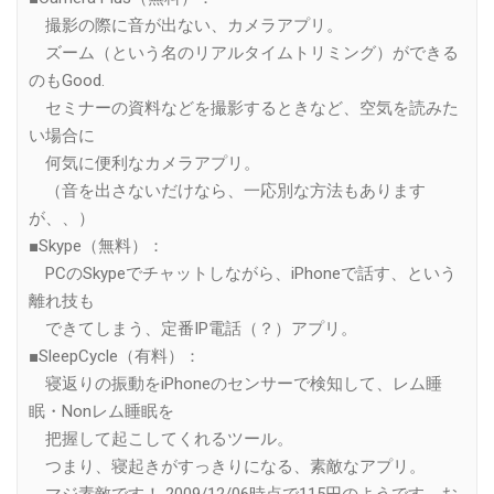
撮影の際に音が出ない、カメラアプリ。
ズーム（という名のリアルタイムトリミング）ができる
のもGood.
セミナーの資料などを撮影するときなど、空気を読みた
い場合に
何気に便利なカメラアプリ。
（音を出さないだけなら、一応別な方法もあります
が、、）
■Skype（無料）：
PCのSkypeでチャットしながら、iPhoneで話す、という
離れ技も
できてしまう、定番IP電話（？）アプリ。
■SleepCycle（有料）：
寝返りの振動をiPhoneのセンサーで検知して、レム睡
眠・Nonレム睡眠を
把握して起こしてくれるツール。
つまり、寝起きがすっきりになる、素敵なアプリ。