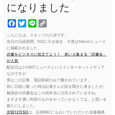
になりました
Facebook
Twitter
Line
Copy
Link
こんにちは。スタッフの八須です。
先日の日経新聞、R25に引き続き、今度はYahoo!ニュース
に掲載されました。
読書をビジネスに役立てよう！ 若い人集まる「読書会」
が人気
配信元はJ-CASTニュースというインターネットメディア
なのですが
実はこの記事、電話取材のみで書かれています。
前に日経に載った時は記者さんが話を聞きに来ましたが。
勉強会や読書会はこの頃本当に注目されていますね。
ますます濃い内容のものをやっていかなくては、と思いを
新たにしました。
次回12月5日
は、以前RBCにもおいでいただいた佐藤義典