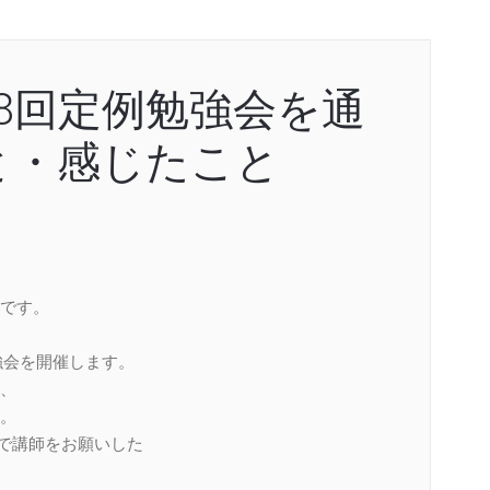
98回定例勉強会を通
と・感じたこと
です。
強会を開催します。
、
。
で講師をお願いした