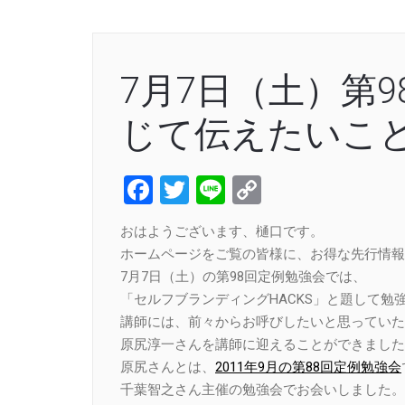
7月7日（土）第
じて伝えたいこ
Facebook
Twitter
Line
Copy
Link
おはようございます、樋口です。
ホームページをご覧の皆様に、お得な先行情報
7月7日（土）の第98回定例勉強会では、
「セルフブランディングHACKS」と題して勉
講師には、前々からお呼びしたいと思っていた
原尻淳一さんを講師に迎えることができました
原尻さんとは、
2011年9月の第88回定例勉強会
千葉智之さん主催の勉強会でお会いしました。