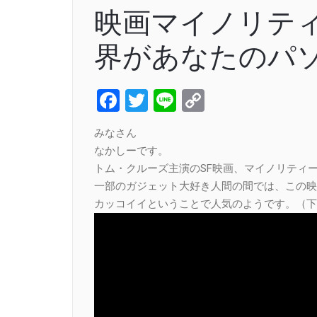
映画マイノリテ
界があなたのパ
Facebook
Twitter
Line
Copy
Link
みなさん
なかしーです。
トム・クルーズ主演のSF映画、マイノリティ
一部のガジェット大好き人間の間では、この映
カッコイイということで人気のようです。（下