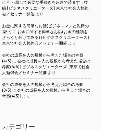
に
引っ越しで必要な手続きを超速で済ます：後
編 | ビジネスクリエーターズ | 東京で社会人勉強
会／セミナー開催
より
お金に関する簡単なお話(ビジネスマンと泥棒の
違い)
に
お金に関する簡単なお話(お金の種類を
ざっくり分けてみる) | ビジネスクリエーターズ |
東京で社会人勉強会／セミナー開催
より
会社の成長を人の規模から考えた場合の考察
(4/5)
に
会社の成長を人の規模から考えた場合の
考察(5/5) | ビジネスクリエーターズ | 東京で社会
人勉強会／セミナー開催
より
会社の成長を人の規模から考えた場合の考察
(3/5)
に
会社の成長を人の規模から考えた場合の
考察(4/5) |
より
カテゴリー