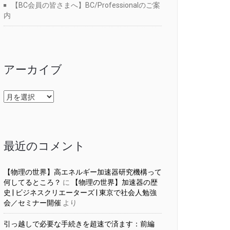
【BC会員の皆さまへ】BC/Professionalのご案
内
アーカイブ
ア
ー
カ
イ
ブ
最近のコメント
【物理の世界】高エネルギー加速器研究機構って
何してるところ？
に
【物理の世界】加速器の歴
史 | ビジネスクリエーターズ | 東京で社会人勉強
会／セミナー開催
より
引っ越しで必要な手続きを超速で済ます：前編