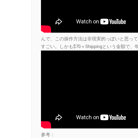
んで、この操作方法は非現実的っぽいと思って
すごい。しかも$70＋Shippingという金額
参考：