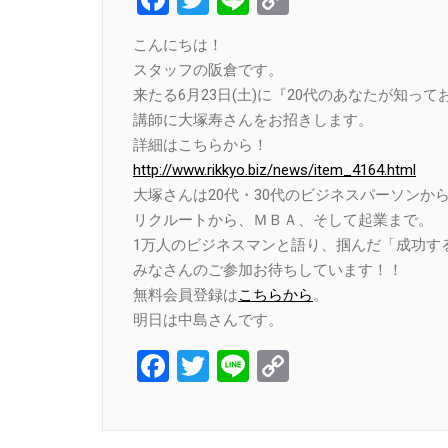
Link
こんにちは！
スタッフの阪倉です。
来たる6月23日(土)に『20代のあなたが知っ
講師に大塚寿さんをお招きします。
詳細はこちらから！
http://www.rikkyo.biz/news/item_4164.html
大塚さんは20代・30代のビジネスパーソンか
リクルートから、ＭＢＡ、そして起業まで。
1万人のビジネスマンと語り、掴んだ「成功す
みなさんのご参加お待ちしています！！
無料会員登録は
こちらから
。
明日は中島さんです。
Facebook
Twitter
Line
Copy
Link