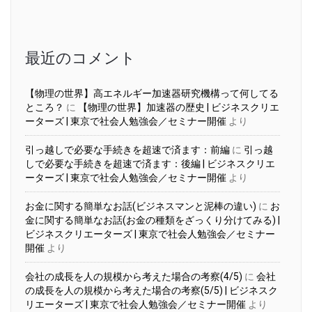
ー
カ
イ
ブ
最近のコメント
【物理の世界】高エネルギー加速器研究機構って何してる
ところ？
に
【物理の世界】加速器の歴史 | ビジネスクリエ
ーターズ | 東京で社会人勉強会／セミナー開催
より
引っ越しで必要な手続きを超速で済ます：前編
に
引っ越
しで必要な手続きを超速で済ます：後編 | ビジネスクリエ
ーターズ | 東京で社会人勉強会／セミナー開催
より
お金に関する簡単なお話(ビジネスマンと泥棒の違い)
に
お
金に関する簡単なお話(お金の種類をざっくり分けてみる) |
ビジネスクリエーターズ | 東京で社会人勉強会／セミナー
開催
より
会社の成長を人の規模から考えた場合の考察(4/5)
に
会社
の成長を人の規模から考えた場合の考察(5/5) | ビジネスク
リエーターズ | 東京で社会人勉強会／セミナー開催
より