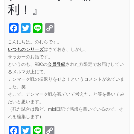
利！』
Facebook
Twitter
Line
Copy
Link
こんにちは。のむらです。
いつものシリーズ
はさておき、しかし、
サッカーのお話です。
というのも、RBCの
会員登録
された方限定でお届けしてい
るメルマガ上にて、
デンマーク戦の振返りをせよ！というコメントが来ていま
した。笑
そこで、デンマーク戦を観ていて考えたこと等を書いてみ
たいと思います。
（観た試合は殆ど、mixi日記で感想を書いているので、そ
れを編集します）
Facebook
Twitter
Line
Copy