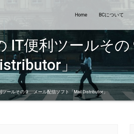
Home
BCについて
Pの IT便利ツールそ
tributor」
利ツールその９ メール配信ソフト「Mail Distributor」