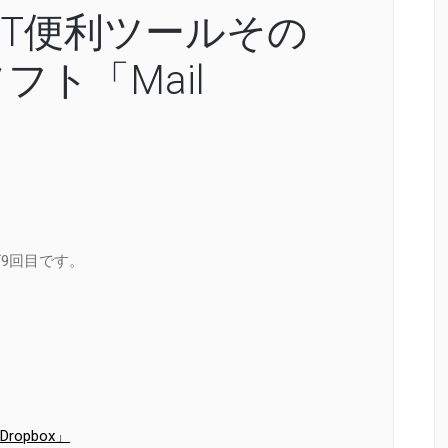
 IT便利ツールその
ト「Mail
9回目です。
opbox」