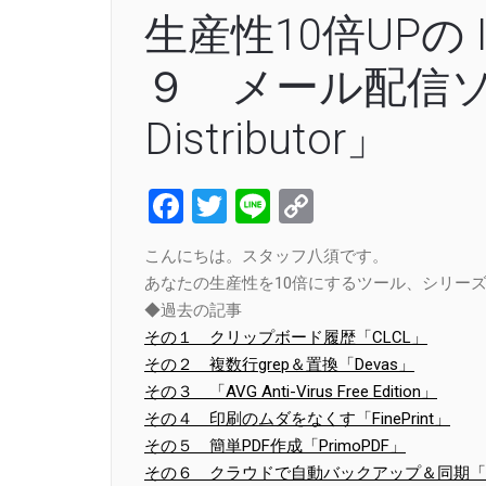
生産性10倍UPの
９ メール配信ソフ
Distributor」
Facebook
Twitter
Line
Copy
Link
こんにちは。スタッフ八須です。
あなたの生産性を10倍にするツール、シリーズ
◆過去の記事
その１ クリップボード履歴「CLCL」
その２ 複数行grep＆置換「Devas」
その３ 「AVG Anti-Virus Free Edition」
その４ 印刷のムダをなくす「FinePrint」
その５ 簡単PDF作成「PrimoPDF」
その６ クラウドで自動バックアップ＆同期「Dr