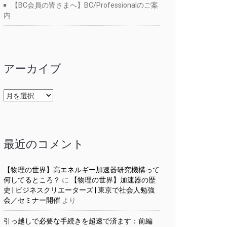
【BC会員の皆さまへ】BC/Professionalのご案
内
アーカイブ
ア
ー
カ
イ
ブ
最近のコメント
【物理の世界】高エネルギー加速器研究機構って
何してるところ？
に
【物理の世界】加速器の歴
史 | ビジネスクリエーターズ | 東京で社会人勉強
会／セミナー開催
より
引っ越しで必要な手続きを超速で済ます：前編