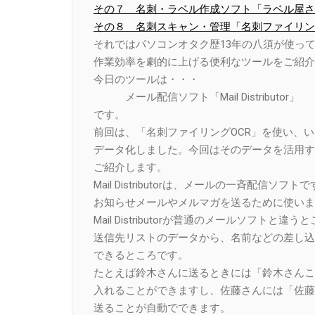
その７ 名刺・ラベル作成ソフト「ラベル屋さん
その８ 名刺スキャン・管理「名刺ファイリン
それではパソコンオタク歴13年の八須が使っ
作業効率を劇的に上げる便利なツールをご紹介
今日のツールは・・・
メール配信ソフト「Mail Distributor」
です。
前回は、「名刺ファイリングOCR」を使い、
データ化しました。今回はそのデータを活用す
ご紹介します。
Mail Distributorは、メールの一斉配信ソフト
お知らせメールやメルマガを送るために使いま
Mail Distributorが普通のメールソフトと違う
送信先リストのデータから、名前などの差し込
できるところです。
たとえば鈴木さんに送るときには「鈴木さんこ
入れることができますし、佐藤さんには「佐藤
送ることが自動でできます。