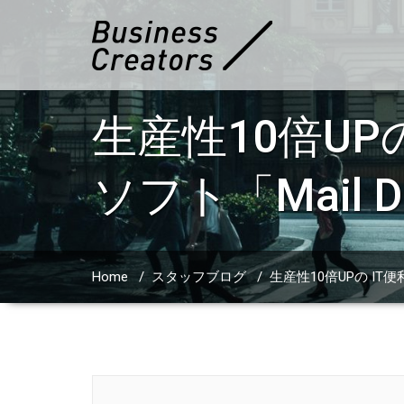
生産性10倍U
ソフト「Mail Dis
Home
/
スタッフブログ
/
生産性10倍UPの IT便