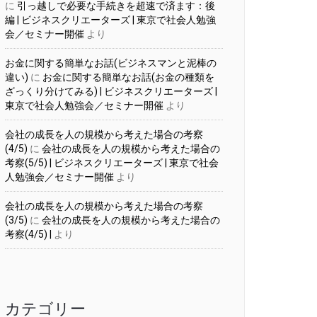
に
引っ越しで必要な手続きを超速で済ます：後
編 | ビジネスクリエーターズ | 東京で社会人勉強
会／セミナー開催
より
お金に関する簡単なお話(ビジネスマンと泥棒の
違い)
に
お金に関する簡単なお話(お金の種類を
ざっくり分けてみる) | ビジネスクリエーターズ |
東京で社会人勉強会／セミナー開催
より
会社の成長を人の規模から考えた場合の考察
(4/5)
に
会社の成長を人の規模から考えた場合の
考察(5/5) | ビジネスクリエーターズ | 東京で社会
人勉強会／セミナー開催
より
会社の成長を人の規模から考えた場合の考察
(3/5)
に
会社の成長を人の規模から考えた場合の
考察(4/5) |
より
カテゴリー