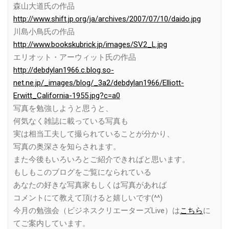
森山大道氏の作品
http://www.shift.jp.org/ja/archives/2007/07/10/daido.jpg
川島小鳥氏の作品
http://www.bookskubrick.jp/images/SV2_L.jpg
エリオット・アーウィット氏の作品
http://debdylan1966.c.blog.so-
net.ne.jp/_images/blog/_3a2/debdylan1966/Elliott-
Erwitt_California-1955.jpg?c=a0
写真を勉強しようと思うと、
何気なく雑誌に載っている写真も
実は相当工夫して撮られていることが分かり、
写真の奥深さを知らされます。
また今後もいろいろとご紹介できればと思います。
もしもこのブログをご覧になられている
あなたの好きな写真家もしくは写真があれば
コメントにて教えて頂けると嬉しいです(^^)
今月の勉強会（ビジネスクリエーターズLive）は
こちら
に
てご案内しています。