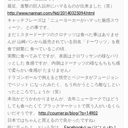
最近、進撃の巨人以外にハマるものが出来ました（笑）
http://www.narinari.com/Nd/20140325094.html
キャッチフレーズは「ニューヨーカーがハマった魅惑スウ
ィーツ」 との事です。
まだミスタードーナツのクロナッツは食べた事はありませ
んが 山崎パンから販売されている別名「ドーワッツ」を夜
食で頻繁に 食べているこの頃…
実際に食べてみてですが、表面はクロワッサンの様なパリ
ッとした 食感ですが、内側はドーナッツの様なもちもち感
で柔らかい食感が たまりません♪
ドラゴンボールで例えると悟空とベジータがフュージョン
でベジット になったみたく、もう向かうところ敵なしとい
ったところでしょうか（笑）
本当かどうかわかりませんが、去年ニューヨークではどう
しても食べたくて ブラックマーケットで買う人がいるくら
いだそうです。
http://courrier.jp/blog/?p=14902
日本ではちゃんと買えるので良かったですね♪
役に立ったよ、という方は、
Facebookページにいいね！