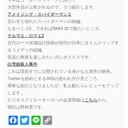
大型作品が上映されるので、３つ紹介します。
アメイジング・スパイダーマン２
言わずと知れたスパイダーマンの続編。
なるべく３D、できればIMAX 3Dで観たいところ。
テルマエ・ロマエ2
古代ローマ浴場設計技師が現代の日本にタイムスリップす
るコメディの続編。
気楽に映画を楽しみたい方にオススメです。
白雪姫殺人事件
これは現在すでに公開されている湊かなえ原作の映画。
Twitterを始めとするSNSの使われ方が見どころ。
簡単な紹介となりましたが、私も観たらレビューをアップ
します。
ビジネスクリエーターズへの会員登録は
こちら
から。
明日は野村君です。
Facebook
Twitter
Line
Copy