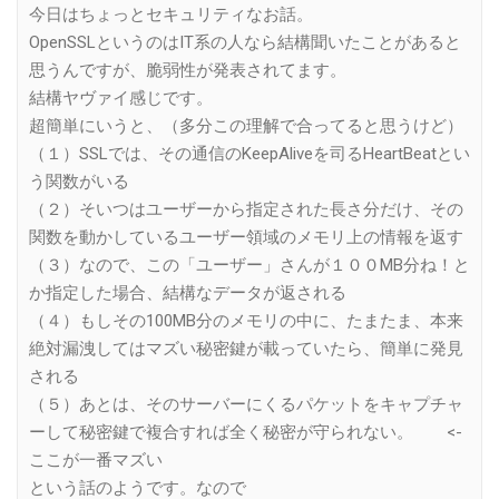
今日はちょっとセキュリティなお話。
OpenSSLというのはIT系の人なら結構聞いたことがあると
思うんですが、脆弱性が発表されてます。
結構ヤヴァイ感じです。
超簡単にいうと、（多分この理解で合ってると思うけど）
（１）SSLでは、その通信のKeepAliveを司るHeartBeatとい
う関数がいる
（２）そいつはユーザーから指定された長さ分だけ、その
関数を動かしているユーザー領域のメモリ上の情報を返す
（３）なので、この「ユーザー」さんが１００MB分ね！と
か指定した場合、結構なデータが返される
（４）もしその100MB分のメモリの中に、たまたま、本来
絶対漏洩してはマズい秘密鍵が載っていたら、簡単に発見
される
（５）あとは、そのサーバーにくるパケットをキャプチャ
ーして秘密鍵で複合すれば全く秘密が守られない。 <-
ここが一番マズい
という話のようです。なので