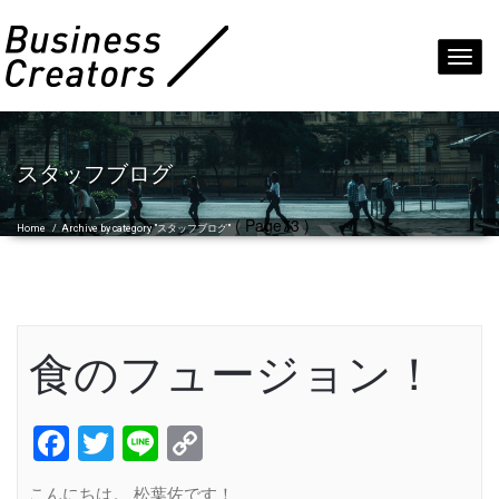
Toggl
navig
スタッフブログ
( Page73 )
Home
/
Archive by category "スタッフブログ"
食のフュージョン！
Facebook
Twitter
Line
Copy
Link
こんにちは。 松葉佐です！