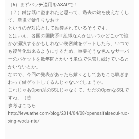
（6）まずパッチ適用をASAPで！
（７）鍵は既に盗まれたと思って、過去の鍵を使えなくし
て、新規で鍵作りなおせ
というのが対応として推奨されているそうです。
とはいえ、各国の国防系IT組織なんかはいつかどこかで誰
かが漏洩するかもしれない秘密鍵をゲットしたら、いつで
も復号化出来るようにするため、重要そうな色んなサーバ
ーのパケットを数年間とかいう単位で保管し続けていると
かいないとか。
なので、今回の発表があったら嬉々としてあちこち嗅ぎま
わって鍵ゲットしてるんじゃないでしょうか。
これじゃあOpen系のSSLじゃなくて、ただのOpenなSSLで
すね。（苦
参考はこちら
http://lewuathe.com/blog/2014/04/08/opensslfalsecui-ruo-
xing-wodu-nta/