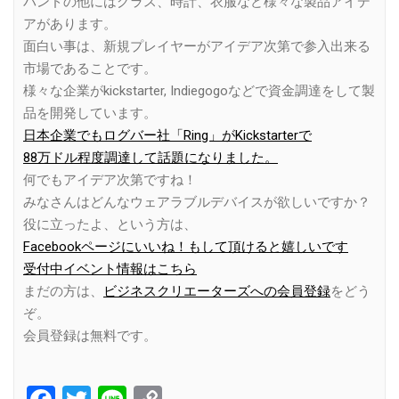
バンドの他にはグラス、時計、衣服など様々な製品アイデ
アがあります。
面白い事は、新規プレイヤーがアイデア次第で参入出来る
市場であることです。
様々な企業がkickstarter, Indiegogoなどで資金調達をして製
品を開発しています。
日本企業でもログバー社「Ring」がKickstarterで
88万ドル程度調達して話題になりました。
何でもアイデア次第ですね！
みなさんはどんなウェアラブルデバイスが欲しいですか？
役に立ったよ、という方は、
Facebookページにいいね！もして頂けると嬉しいです
受付中イベント情報はこちら
まだの方は、
ビジネスクリエーターズへの会員登録
をどう
ぞ。
会員登録は無料です。