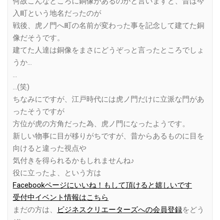
何故こんなところに銅像があるのかと言いますと、昔は今
入町という地名だったのが
戦後、虎ノ門へ町の名前が変わった事を記念して建てた銅
像だそうです。
建てた人達は銅像をまさにどうぞっと言ったところでしょ
うか…
…
…(笑)
ちなみにですが、江戸時代には虎ノ門だけに立派な門があ
ったそうですが
方位が虎の方角だった為、虎ノ門になったようです。
新しい物事に目が移りがちですが、昔からあるものに目を
向けると違った視点や
気付きを得られるかもしれませんね♪
役に立ったよ、という方は
Facebookページにいいね！もして頂けると嬉しいです
受付中イベント情報はこちら
まだの方は、
ビジネスクリエーターズへの会員登録
をどう