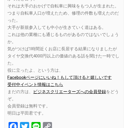
それは大手のおかげで自転車に興味をもつ人が生まれた。
つまり自転車人口が増えたため、修理の件数も増えたのだ
った。
大手が新規参入しても中小が生きていく道はある。
これは他の業種にも通じるものがあるのではないでしょう
か。
気がつけば1時間近くお店に長居する結果になりましたが
タイヤ交換代4000円以上の価値のある話を聞けた一時でし
た。
役に立ったよ、という方は、
Facebookページにいいね！もして頂けると嬉しいです
受付中イベント情報はこちら
まだの方は、
ビジネスクリエーターズへの会員登録
をどう
ぞ。
会員登録は無料です。
明日は平田君です。
Facebook
Twitter
Line
Copy