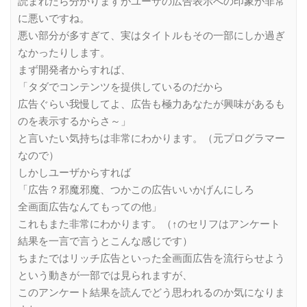
読まれたら分かりますがユーザの広告表示への印象が非常
に悪いですね。
悪い部分が多すぎて、実はタイトルもその一部にしか過ぎ
なかったりします。
まず開発者からすれば、
「タダでコンテンツを提供しているのだから
広告ぐらい我慢してよ、広告も極力あなたが興味があるも
のを表示するからさ～」
と言いたい気持ちは非常にわかります。（元プログラマー
なので）
しかしユーザからすれば
「広告？邪魔邪魔、つかこの広告いいかげんにしろ
全画面広告なんてもっての他」
これもまた非常にわかります。（↑のセリフはアンケート
結果を一言で言うとこんな感じです）
ちまたではリッチ広告といった全画面広告を流行らせよう
という動きが一部では見られますが、
このアンケート結果を読んでどう思われるのか気になりま