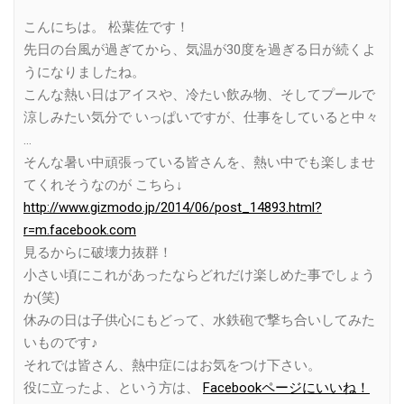
Link
こんにちは。 松葉佐です！
先日の台風が過ぎてから、気温が30度を過ぎる日が続くよ
うになりましたね。
こんな熱い日はアイスや、冷たい飲み物、そしてプールで
涼しみたい気分で いっぱいですが、仕事をしていると中々
…
そんな暑い中頑張っている皆さんを、熱い中でも楽しませ
てくれそうなのが こちら↓
http://www.gizmodo.jp/2014/06/post_14893.html?
r=m.facebook.com
見るからに破壊力抜群！
小さい頃にこれがあったならどれだけ楽しめた事でしょう
か(笑)
休みの日は子供心にもどって、水鉄砲で撃ち合いしてみた
いものです♪
それでは皆さん、熱中症にはお気をつけ下さい。
役に立ったよ、という方は、
Facebookページにいいね！