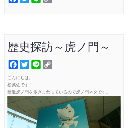
Link
歴史探訪～虎ノ門～
Facebook
Twitter
Line
Copy
Link
こんにちは。
松葉佐です！
最近虎ノ門を歩きまわっているので虎ノ門ネタです。