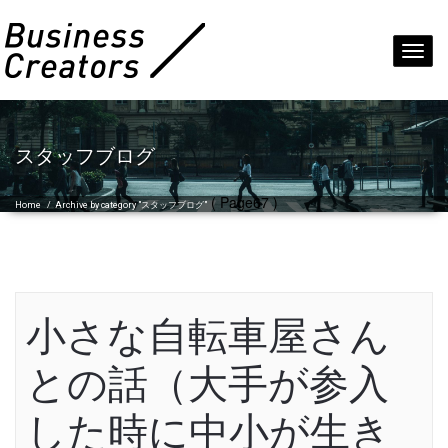
Toggl
navig
スタッフブログ
( Page67 )
Home
/
Archive by category "スタッフブログ"
小さな自転車屋さん
との話（大手が参入
した時に中小が生き