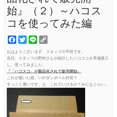
始』（２）～ハコス
コを使ってみた編
Facebook
Twitter
Line
Copy
Link
おはようございます、スタッフの平田です。
先日、スタッフの野村さんが紹介したハコスコを早速購入
し、使ってみました。
『「ハコスコ」が製品化されて販売開始』
これが届いた箱。いやダンボール封筒？
すっごく薄いです。え、これでいけるの？みたなぐらい。