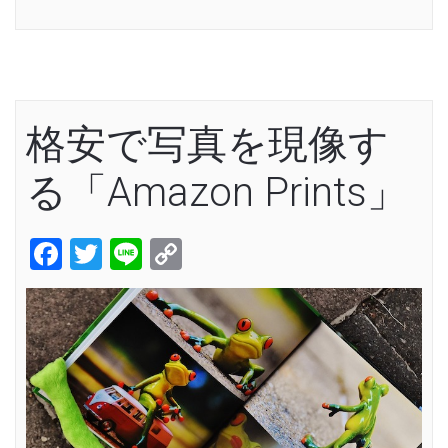
Link
格安で写真を現像す
る「Amazon Prints」
Facebook
Twitter
Line
Copy
Link