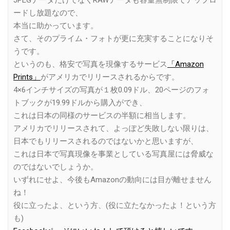
JPEGデータだけでなくRAWデータも容量無制限でアップロ
ードし放題なので、
本当に助かっています。
さて、そのプライム・フォトが更に充実することになりそ
うです。
というのも、格安で写真を現像するサービス
「Amazon
Prints」
がアメリカでリリースされるからです。
4×6インチサイズの写真が１枚0.09ドル、20ページのフォ
トブックが19.99ドルから購入ができ、
これは日本の同様のサービスの半額に相当します。
アメリカでリリースされて、よっぽど失敗しない限りは、
日本でもリリースされるのではないかと思いますが、
これは日本で写真現像を事業としている写真屋には脅威な
のではないでしょうか。
いずれにせよ、今後もAmazonの動向には目が離せません
ね！
役に立ったよ、という方、(役に立たなかったよ！という方
も)