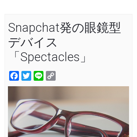
Snapchat発の眼鏡型
デバイス
「Spectacles」
Facebook
Twitter
Line
Copy
Link