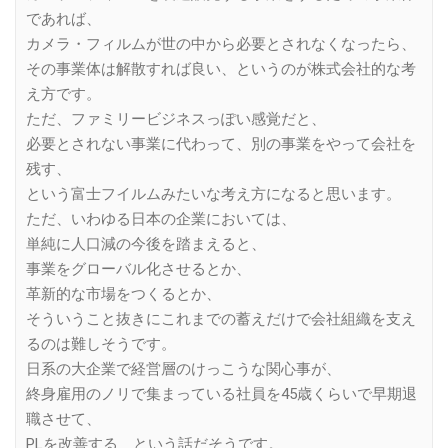
であれば、
カメラ・フィルムが世の中から必要とされなくなったら、
その事業体は解散すれば良い、というのが株式会社的な考
え方です。
ただ、ファミリービジネスっぽい感覚だと、
必要とされない事業に代わって、別の事業をやって会社を
残す、
という富士フイルムみたいな考え方になると思います。
ただ、いわゆる日本の企業においては、
単純に人口減の今後を踏まえると、
事業をグローバル化させるとか、
革新的な市場をつくるとか、
そういうこと抜きにこれまでの蓄えだけで会社組織を支え
るのは難しそうです。
日系の大企業で経営層のけっこうな関心事が、
終身雇用のノリで集まっている社員を45歳くらいで早期退
職させて、
PLを改善する という話だそうです。