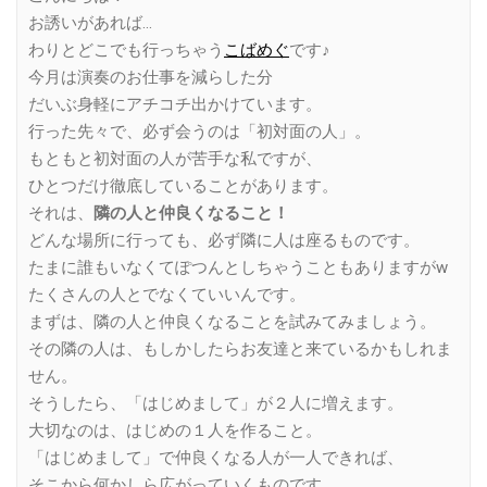
お誘いがあれば…
わりとどこでも行っちゃう
こばめぐ
です♪
今月は演奏のお仕事を減らした分
だいぶ身軽にアチコチ出かけています。
行った先々で、必ず会うのは「初対面の人」。
もともと初対面の人が苦手な私ですが、
ひとつだけ徹底していることがあります。
それは、
隣の人と仲良くなること！
どんな場所に行っても、必ず隣に人は座るものです。
たまに誰もいなくてぽつんとしちゃうこともありますがw
たくさんの人とでなくていいんです。
まずは、隣の人と仲良くなることを試みてみましょう。
その隣の人は、もしかしたらお友達と来ているかもしれま
せん。
そうしたら、「はじめまして」が２人に増えます。
大切なのは、はじめの１人を作ること。
「はじめまして」で仲良くなる人が一人できれば、
そこから何かしら広がっていくものです。