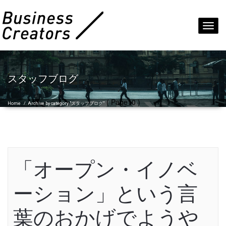
Toggl
navig
スタッフブログ
( Page10 )
Home
/
Archive by category "スタッフブログ"
「オープン・イノベ
ーション」という言
葉のおかげでようや