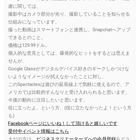
慮に関しては、
撮影中はカメラ部分が光り、撮影していることを知らせる
仕組みになっています。
撮った動画はスマートフォンと連携し、Snapchatへアップ
できるとのこと。
価格は129.99ドル。
個人的な意見としては、爆発的なヒットをするとは思えま
せんが、
Google Glassがデジタルデバイス好きのギークしかつけな
いようなイメージが拭えなかったことに対し、
このSpectaclesは遊びの延長線上で気軽に使えるので、ア
メリカでは比較的すんなりと受け入れられると思います。
今後の動向に注目したいと思います。
役に立ったよ、という方、(役に立たなかったよ！という方
も)
Facebookページにいいね！して頂けると嬉しいです
受付中イベント情報はこちら
まだの方は、
ビジネスクリエーターズへの会員登録
をどう