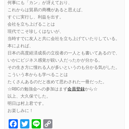
何事にも「カン」が冴えており、
これからは貿易の商機があると思えば、
すぐに実行し、利益を出す。
会社を立ち上げることは
現代でこそ珍しくはないが、
当時すでに友人と共に会社を立ち上げていたりしている。
本によれば、
日本の高度経済成長の立役者の一人とも書いてあるので、
いかにビジネス感覚が鋭い人だったかが分かる。
その生き方に憧れる人が多いというのも分かる気がした。
こういう本からも学べることは
たくさんあるのだと改めて思わされた一冊だった。
☆RBCの勉強会への参加はまず
会員登録
から☆
以上、大久保でした。
明日は村上君です。
お楽しみに！
Facebook
Twitter
Line
Copy