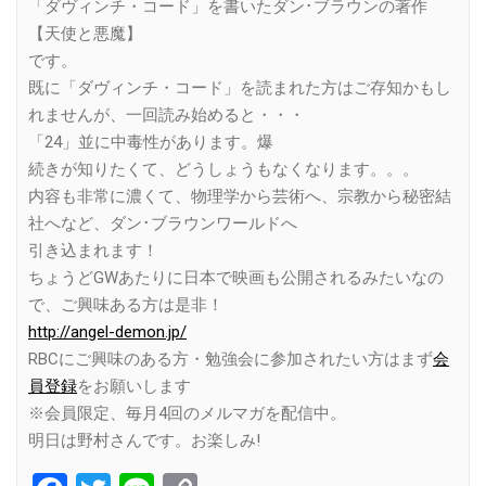
「ダヴィンチ・コード」を書いたダン･ブラウンの著作
【天使と悪魔】
です。
既に「ダヴィンチ・コード」を読まれた方はご存知かもし
れませんが、一回読み始めると・・・
「24」並に中毒性があります。爆
続きが知りたくて、どうしょうもなくなります。。。
内容も非常に濃くて、物理学から芸術へ、宗教から秘密結
社へなど、ダン･ブラウンワールドへ
引き込まれます！
ちょうどGWあたりに日本で映画も公開されるみたいなの
で、ご興味ある方は是非！
http://angel-demon.jp/
RBCにご興味のある方・勉強会に参加されたい方はまず
会
員登録
をお願いします
※会員限定、毎月4回のメルマガを配信中。
明日は野村さんです。お楽しみ!