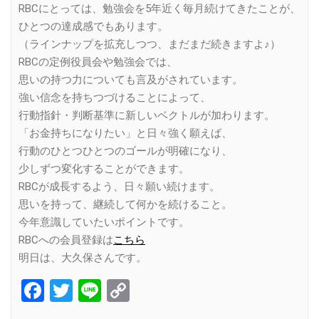
RBCにとっては、勉強会を5年近く毎月続けてきたことが、
ひとつの達成感でもあります。
（ラインナップを拡充しつつ、まだまだ続きますよ♪）
RBCの定例役員会や勉強会では、
思いの持つ力についても言及がされています。
強い信念を持ちつづけることによって、
行動指針・判断基準に新しいベクトルが加わります。
「お金持ちになりたい」と日々強く願えば、
行動のひとつひとつのゴールが明確になり、
少しずつ変化することができます。
RBCが成長するよう、日々願い続けます。
思いを持って、継続して何かを続けること。
今年意識していたいポイントです。
RBCへの会員登録は
こちら
明日は、大久保さんです。
Facebook
Twitter
Line
Copy
Link