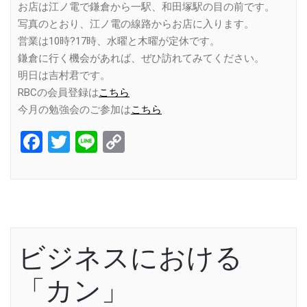
お店は江ノ電で鎌倉から一駅、和田塚駅の目の前です。
写真のとおり、江ノ電の線路からお店に入ります。
営業は10時?17時、水曜と木曜が定休です。
鎌倉に行く機会があれば、ぜひ訪れてみてください。
明日は吉村君です。
RBCの会員登録は
こちら
今月の勉強会のご参加は
こちら
Facebook
Twitter
Line
Copy
Link
ビジネスにおける
「カン」