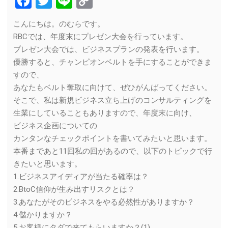
Facebook
Twitter
Line
Copy
Link
こんにちは。のむらです。
RBCでは、年度末にプレゼン大会を行っています。
プレゼン大会では、ビジネスプランの発表を行います。
優勝すると、チャンピオンベルトを手にすることができま
すので、
あなたもベルト奪取に向けて、ぜひがんばってください。
そこで、私は新規ビジネス立ち上げのコンサルティングを
生業にしていることもありますので、年度末に向け、
ビジネス企画についての
カンタンなチェックポイントを書いてみたいと思います。
本番まであと11回私の回があるので、以下のトピックで行
きたいと思います。
1.ビジネスアイディアが当たる確率は？
2.BtoC信仰が生み出すリスクとは？
3.あなたがそのビジネスをやる必然性がありますか？
4.儲かりますか？
5.お客様にタダで来てもらいますか？(1)