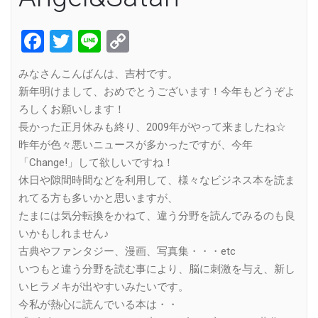
Facebook
Twitter
Line
Copy
Link
みなさんこんばんは、吉村です。
新年明けまして、おめでとうございます！今年もどうぞよ
ろしくお願いします！
長かった正月休みも終り、2009年がやって来ましたね☆
昨年が色々悪いニュースが多かったですが、今年
「Change!」して欲しいですね！
休日や隙間時間などを利用して、様々なビジネス本を読ま
れてる方も多いかと思いますが、
たまには気分転換をかねて、違う分野を読んでみるのも良
いかもしれません♪
古典やファンタジー、漫画、写真集・・・etc
いつもと違う分野を読む事により、脳に刺激を与え、新し
いヒラメキが出やすいみたいです。
今私が熱心に読んでいる本は・・