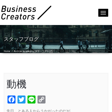
Toggl
navig
スタッフブログ
( Page246 )
Home
/
Archive by category "スタッフブログ"
動機
Facebook
Twitter
Line
Copy
Link
先日、とある人からうかがったのだが、