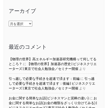
アーカイブ
ア
ー
カ
イ
ブ
最近のコメント
【物理の世界】高エネルギー加速器研究機構って何してる
ところ？
に
【物理の世界】加速器の歴史 | ビジネスクリエ
ーターズ | 東京で社会人勉強会／セミナー開催
より
引っ越しで必要な手続きを超速で済ます：前編
に
引っ越
しで必要な手続きを超速で済ます：後編 | ビジネスクリエ
ーターズ | 東京で社会人勉強会／セミナー開催
より
お金に関する簡単なお話(ビジネスマンと泥棒の違い)
に
お
金に関する簡単なお話(お金の種類をざっくり分けてみる) |
ビジネスクリエーターズ | 東京で社会人勉強会／セミナー