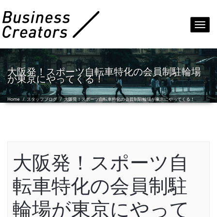
Toggl
navig
大阪発！スポーツ自転車特化の会員制駐輪場
が東京にやってくる！
Home
/
スタッフブログ
/
大阪発！スポーツ自転車特化の会員制駐輪場が東京にやってくる！
大阪発！スポーツ自
転車特化の会員制駐
輪場が東京にやって