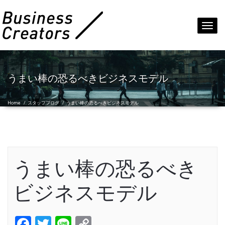
Toggl
navig
うまい棒の恐るべきビジネスモデル
Home
/
スタッフブログ
/
うまい棒の恐るべきビジネスモデル
うまい棒の恐るべき
ビジネスモデル
Facebook
Twitter
Line
Copy