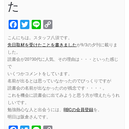
た
Facebook
Twitter
Line
Copy
Link
こんにちは。スタッフ八須です。
先日取材を受けたことを書きました
が9/3の夕刊に載りま
した。
読書会が20?30代に人気、その理由は・・・といった感じ
で
いくつかコメントをしています。
名前が出るとは思っていなかったのでびっくりですが
読書会の名前が出なかったのが残念です・・・・。
これを機会に読書会に出てみようと思う方が増えたらうれ
しいです。
勉強熱心な人と出会うには、
RBCの会員登録
を。
明日は阪倉さんです。