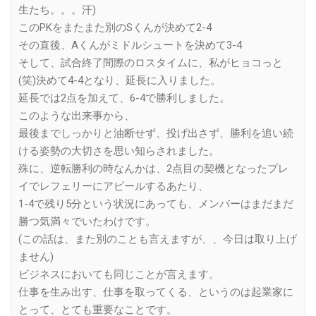
生たち。。。汗)
このPKをまたまた別のSくんが決めて2-4
その直後、Aくんがミドルシュートを決めて3-4
そして、試合終了間際のロスタイムに、私がヒョコっと
(笑)決めて4-4となり、延長に入りました。
延長では2点を加えて、6-4で勝利しました。
このような出来事から、
最後までしっかりと油断せず、投げ出さず、勝利を追い続
ける姿勢の大切さを思い知らされました。
殊に、逆転勝利の時なんかは、2点目の契機となったプレ
イでレフェリーにアピールするあたり、
1-4で残り5分という状況にあっても、メンバーはまだまだ
勝つ気満々でいたわけです。
(この話は、また別のことも言えますが、、今日は取り上げ
ません)
ビジネスにおいても同じことが言えます。
仕事を生み出す、仕事を取ってくる、というのは起業家に
とって、とても重要なことです。