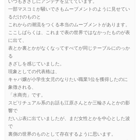
いつもきざしにアンテナを立てています。
一部マスコミが騒いでさもムーブメントのように見せてい
るだけのものと
これからの潮流をつくる本当のムーブメントがあります。
ここしばらくは、これまで表の世界ではなかったものが表
に出て、
表とか裏とかがなくなってすべてが同じテーブルにのっか
る
きざしを感じていました。
現象としての代表格は、
キャバ嬢が小学生女児のなりたい職業1位を獲得したのに
象徴される、
「水商売」です。
スピリチュアル系のお話も江原さんとか三輪さんとかの影
響で
だいぶ表に出ていましたが、まだ女性とかを中心とした波
で
裏側の世界のものとして存在するように思います。