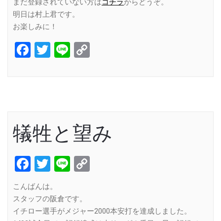
まだ登録されていない方は
コチラ
からどうぞ。
明日は村上君です。
お楽しみに！
Facebook
Twitter
Line
Copy
Link
犠牲と望み
Facebook
Twitter
Line
Copy
Link
こんばんは。
スタッフの阪倉です。
イチロー選手がメジャー2000本安打を達成しました。