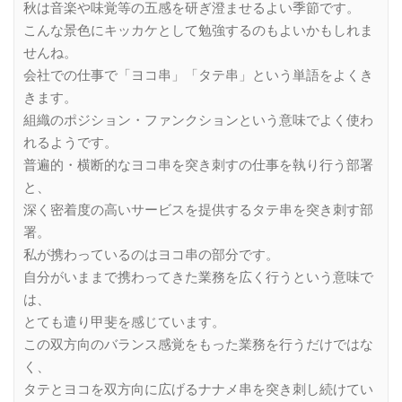
秋は音楽や味覚等の五感を研ぎ澄ませるよい季節です。
こんな景色にキッカケとして勉強するのもよいかもしれま
せんね。
会社での仕事で「ヨコ串」「タテ串」という単語をよくき
きます。
組織のポジション・ファンクションという意味でよく使わ
れるようです。
普遍的・横断的なヨコ串を突き刺すの仕事を執り行う部署
と、
深く密着度の高いサービスを提供するタテ串を突き刺す部
署。
私が携わっているのはヨコ串の部分です。
自分がいままで携わってきた業務を広く行うという意味で
は、
とても遣り甲斐を感じています。
この双方向のバランス感覚をもった業務を行うだけではな
く、
タテとヨコを双方向に広げるナナメ串を突き刺し続けてい