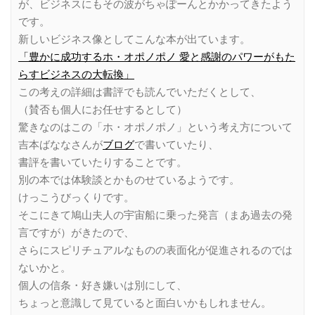
が、ビジネスにもその波がちゃぽーんとかかってきたよう
です。
新しいビジネス像としてこんな本が出ています。
「豊かに成功するホ・オポノポノ 愛と感謝のパワーがもた
らすビジネスの大転換」
この考えの詳細は書評でも読んでいただくとして、
（賛否も個人にお任せするとして）
驚きなのはこの「ホ・オポノポノ」という考え方について
吉本ばななさんが
ブログ
で書いていたり、
書評を書いていたりすることです。
別の本では体験談とかものせているようです。
けっこうびっくりです。
そこにきて鳩山夫人の宇宙船に乗った発言（まあ過去の発
言ですが）がきたので、
さらにスピリチュアルなものの表面化が促進されるのでは
ないかと。
個人の信条・好き嫌いは別にして、
ちょっと意識して見ていると面白いかもしれません。