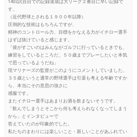
1402試合目での記録達成は大リーグ２番目に早い記録で
す。
（近代野球とされる１９００年以降）
圧倒的な技術はもちろんですが、
精神のコントロール力、目標をかなえる力がイチロー選手
はずば抜けていると感じます。
「彼がすごいのはみんながゴルフに行っているときでも、
練習をしているところだ。５０歳までプレーしたいと本気
で思っているようだね」
現マリナーズの監督がこのようにコメントしていました。
３５歳というと通常の野球選手は引退も考える年齢ですか
ら、本当にその意思の強さに
感服です。
またイチロー選手はあまりお酒を飲まないそうです。
「飲んでしまうとそこから何も考えられなくなってしまう
から」とインタビューで
答えていたのが印象的でした。
私たちのまわりには楽しいこと・新しいことがあふれてい