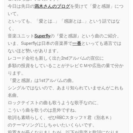
今日は先日の
満木さんのブログ
を受けて「愛と感謝」につ
いて。
といっても、「愛とは…」「感謝とは…」という話ではな
く、
音楽ユニット
Superfly
の『愛と感謝』という曲のご紹介。
いま、Superflyは日本の音楽界で
一番
といっても過言では
ないほど勢いがあります。
レコード会社も新しく出た2ndアルバムの宣伝に
多額の投資をしていることがテレビＣＭや広告の量で分か
ります。
『愛と感謝』は1stアルバムの曲。
シングルではないので、あまり知られていませんがこれも
名曲。
ロックテイストの曲も歌うような歌手なのに、
こういう曲を歌うのは意外ですね。
歌詞も素晴らしく、ぜひRBCスタッフＹ君（別名Ｋ）
のテーマソングにしちゃいたいくらいです。
前置きが長くなりましたが、以下が音楽と歌詞になりま