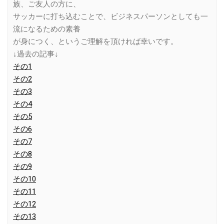
族、ご友人の方に、
サッカーに打ち込むことで、ビジネスパーソンとしても一
流になるための素養
が身につく、というご理解を頂ければ幸いです。
↓過去の記事↓
その1
その2
その3
その4
その5
その6
その7
その8
その9
その10
その11
その12
その13