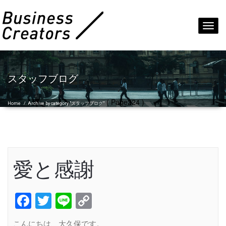
Toggl
navig
スタッフブログ
( Page224 )
Home
/
Archive by category "スタッフブログ"
愛と感謝
Facebook
Twitter
Line
Copy
Link
こんにちは、大久保です。