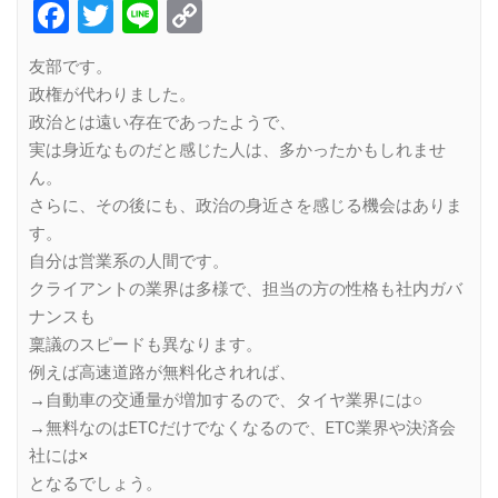
Facebook
Twitter
Line
Copy
Link
友部です。
政権が代わりました。
政治とは遠い存在であったようで、
実は身近なものだと感じた人は、多かったかもしれませ
ん。
さらに、その後にも、政治の身近さを感じる機会はありま
す。
自分は営業系の人間です。
クライアントの業界は多様で、担当の方の性格も社内ガバ
ナンスも
稟議のスピードも異なります。
例えば高速道路が無料化されれば、
→自動車の交通量が増加するので、タイヤ業界には○
→無料なのはETCだけでなくなるので、ETC業界や決済会
社には×
となるでしょう。