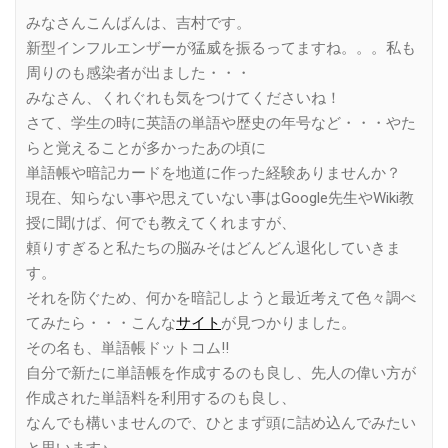
Link
みなさんこんばんは、吉村です。
新型インフルエンザーが猛威を振るってますね。。。私も
周りのも感染者が出ました・・・
みなさん、くれぐれも気をつけてくださいね！
さて、学生の時に英語の単語や歴史の年号など・・・やた
らと覚えることが多かったあの頃に
単語帳や暗記カードを地道に作った経験ありませんか？
現在、知らない事や思えていない事はGoogle先生やWiki教
授に聞けば、何でも教えてくれますが、
頼りすぎると私たちの脳みそはどんどん退化していきま
す。
それを防ぐため、何かを暗記しようと最近考えて色々調べ
てみたら・・・こんな
サイト
が見つかりました。
その名も、単語帳ドットコム!!
自分で新たに単語帳を作成するのも良し、先人の偉い方が
作成された単語料を利用するのも良し、
なんでも構いませんので、ひとまず頭に詰め込んでみたい
と思います♪