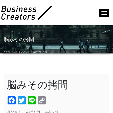
Toggl
navig
脳みその拷問
Home
/
スタッフブログ
/
脳みその拷問
脳みその拷問
Facebook
Twitter
Line
Copy
Link
みなさんこんばんは、吉村です。