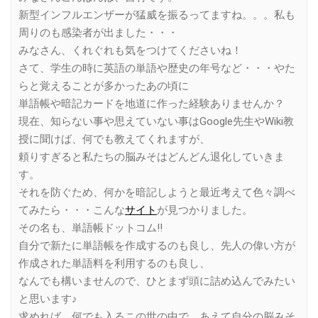
新型インフルエンザーが猛威を振るってますね。。。私も
周りのも感染者が出ました・・・
みなさん、くれぐれも気をつけてくださいね！
さて、学生の時に英語の単語や歴史の年号など・・・やた
らと覚えることが多かったあの頃に
単語帳や暗記カードを地道に作った経験ありませんか？
現在、知らない事や思えていない事はGoogle先生やWiki教
授に聞けば、何でも教えてくれますが、
頼りすぎると私たちの脳みそはどんどん退化していきま
す。
それを防ぐため、何かを暗記しようと最近考えて色々調べ
てみたら・・・こんな
サイト
が見つかりました。
その名も、単語帳ドットコム!!
自分で新たに単語帳を作成するのも良し、先人の偉い方が
作成された単語料を利用するのも良し、
なんでも構いませんので、ひとまず頭に詰め込んでみたい
と思います♪
求めれば、何でも入るこの世の中で、あえて自分の脳みそ