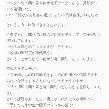
デジタル化：契約書自体が電子データになる、押印がシス
テム処理になる
DX：「誰かが契約書を運ぶ」という業務自体が無くなる
というように区別できると思います。
余談ですが、弊社では紙の契約書を廃止して、電子契約に
移行しています。
上記の単純な話もありますが、そもそも、
「改竄の難易度が全然違う」
ということからかなり前から電子契約になっています。
年配の方では未だに、
「電子的なものは信頼できず、紙の押印だと信頼できる」
みたいな話をする方もいらっしゃるそうですが、
「紙の押印の契約書と電子契約のどちらかを改竄してくだ
さい」
という課題があったら、明らかに紙のほうが簡単です。
下手したら小学生の図工のレベルの話です。