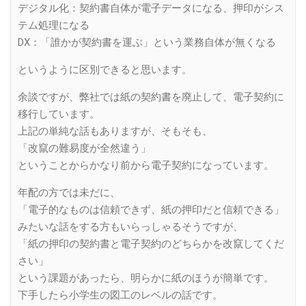
デジタル化：契約書自体が電子データになる、押印がシス
テム処理になる
DX：「誰かが契約書を運ぶ」という業務自体が無くなる
というように区別できると思います。
余談ですが、弊社では紙の契約書を廃止して、電子契約に
移行しています。
上記の単純な話もありますが、そもそも、
「改竄の難易度が全然違う」
ということからかなり前から電子契約になっています。
年配の方では未だに、
「電子的なものは信頼できず、紙の押印だと信頼できる」
みたいな話をする方もいらっしゃるそうですが、
「紙の押印の契約書と電子契約のどちらかを改竄してくだ
さい」
という課題があったら、明らかに紙のほうが簡単です。
下手したら小学生の図工のレベルの話です。