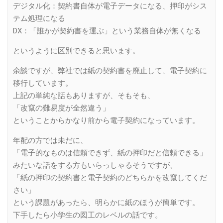
デジタル化：契約書自体が電子データになる、押印がシス
テム処理になる
DX：「誰かが契約書を運ぶ」という業務自体が無くなる
というように区別できると思います。
余談ですが、弊社では紙の契約書を廃止して、電子契約に
移行しています。
上記の単純な話もありますが、そもそも、
「改竄の難易度が全然違う」
ということからかなり前から電子契約になっています。
年配の方では未だに、
「電子的なものは信頼できず、紙の押印だと信頼できる」
みたいな話をする方もいらっしゃるそうですが、
「紙の押印の契約書と電子契約のどちらかを改竄してくだ
さい」
という課題があったら、明らかに紙のほうが簡単です。
下手したら小学生の図工のレベルの話です。