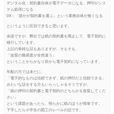
デジタル化：契約書自体が電子データになる、押印がシス
テム処理になる
DX：「誰かが契約書を運ぶ」という業務自体が無くなる
というように区別できると思います。
余談ですが、弊社では紙の契約書を廃止して、電子契約に
移行しています。
上記の単純な話もありますが、そもそも、
「改竄の難易度が全然違う」
ということからかなり前から電子契約になっています。
年配の方では未だに、
「電子的なものは信頼できず、紙の押印だと信頼できる」
みたいな話をする方もいらっしゃるそうですが、
「紙の押印の契約書と電子契約のどちらかを改竄してくだ
さい」
という課題があったら、明らかに紙のほうが簡単です。
下手したら小学生の図工のレベルの話です。