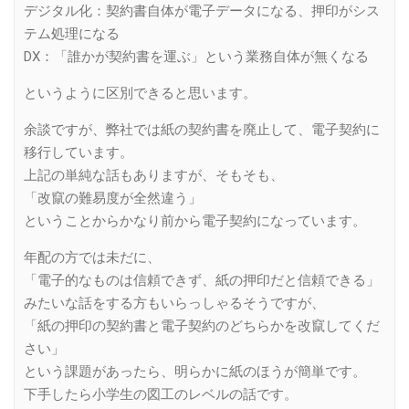
デジタル化：契約書自体が電子データになる、押印がシス
テム処理になる
DX：「誰かが契約書を運ぶ」という業務自体が無くなる
というように区別できると思います。
余談ですが、弊社では紙の契約書を廃止して、電子契約に
移行しています。
上記の単純な話もありますが、そもそも、
「改竄の難易度が全然違う」
ということからかなり前から電子契約になっています。
年配の方では未だに、
「電子的なものは信頼できず、紙の押印だと信頼できる」
みたいな話をする方もいらっしゃるそうですが、
「紙の押印の契約書と電子契約のどちらかを改竄してくだ
さい」
という課題があったら、明らかに紙のほうが簡単です。
下手したら小学生の図工のレベルの話です。