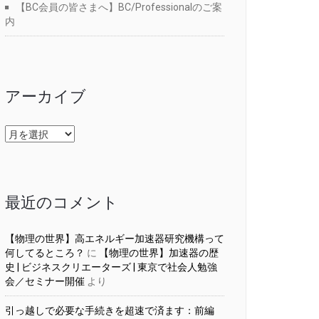
【BC会員の皆さまへ】BC/Professionalのご案
内
アーカイブ
ア
ー
カ
イ
ブ
最近のコメント
【物理の世界】高エネルギー加速器研究機構って
何してるところ？
に
【物理の世界】加速器の歴
史 | ビジネスクリエーターズ | 東京で社会人勉強
会／セミナー開催
より
引っ越しで必要な手続きを超速で済ます：前編