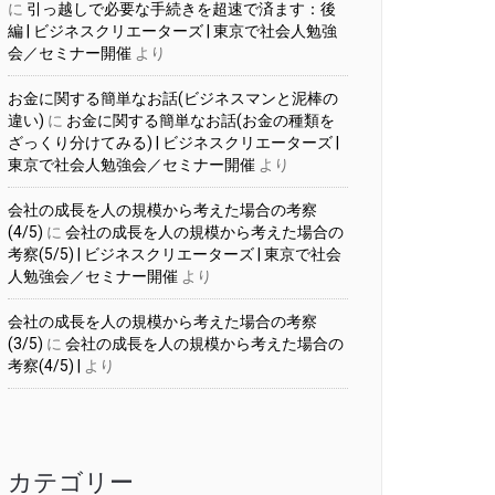
に
引っ越しで必要な手続きを超速で済ます：後
編 | ビジネスクリエーターズ | 東京で社会人勉強
会／セミナー開催
より
お金に関する簡単なお話(ビジネスマンと泥棒の
違い)
に
お金に関する簡単なお話(お金の種類を
ざっくり分けてみる) | ビジネスクリエーターズ |
東京で社会人勉強会／セミナー開催
より
会社の成長を人の規模から考えた場合の考察
(4/5)
に
会社の成長を人の規模から考えた場合の
考察(5/5) | ビジネスクリエーターズ | 東京で社会
人勉強会／セミナー開催
より
会社の成長を人の規模から考えた場合の考察
(3/5)
に
会社の成長を人の規模から考えた場合の
考察(4/5) |
より
カテゴリー