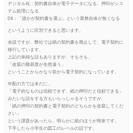
デジタル化：契約書自体が電子データになる、押印がシス
テム処理になる
DX：「誰かが契約書を運ぶ」という業務自体が無くなる
というように区別できると思います。
余談ですが、弊社では紙の契約書を廃止して、電子契約に
移行しています。
上記の単純な話もありますが、そもそも、
「改竄の難易度が全然違う」
ということからかなり前から電子契約になっています。
年配の方では未だに、
「電子的なものは信頼できず、紙の押印だと信頼できる」
みたいな話をする方もいらっしゃるそうですが、
「紙の押印の契約書と電子契約のどちらかを改竄してくだ
さい」
という課題があったら、明らかに紙のほうが簡単です。
下手したら小学生の図工のレベルの話です。