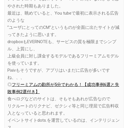
やされた時期もありました。
最近は、眺めていると、You tubeで最初に表示される広告
のような
”ユーザにとってのCM”というものが全面に出たサイトが減
ってきたように思います。
dropboxもEVERNOTEも、サービスの質を極限までシンプ
ル、上質にし、
上級会員に対し課金するモデルであるフリーミアムモデル
を使っています。
Pixivもそうですが、アプリはいまだに広告が多いです
ね、、、
◎
フリーミアムの勘所が5分でわかる！【成功事例6選と失
敗事例2選付き】
食べログなどのサイトは、そもそもあれが広告なので
リクルートのリクナビ、ゼクシィ等と同じ理屈で広告料収
入となっていると思われます。
イベントサイトdots.を運営しているのは、インテリジェン
ス。