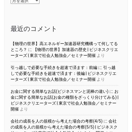
ー
カ
イ
ブ
最近のコメント
【物理の世界】高エネルギー加速器研究機構って何してる
ところ？
に
【物理の世界】加速器の歴史 | ビジネスクリエ
ーターズ | 東京で社会人勉強会／セミナー開催
より
引っ越しで必要な手続きを超速で済ます：前編
に
引っ越
しで必要な手続きを超速で済ます：後編 | ビジネスクリエ
ーターズ | 東京で社会人勉強会／セミナー開催
より
お金に関する簡単なお話(ビジネスマンと泥棒の違い)
に
お
金に関する簡単なお話(お金の種類をざっくり分けてみる) |
ビジネスクリエーターズ | 東京で社会人勉強会／セミナー
開催
より
会社の成長を人の規模から考えた場合の考察(4/5)
に
会社
の成長を人の規模から考えた場合の考察(5/5) | ビジネスク