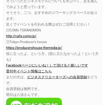
そういったビジネスモデルについても学ぶべく、足を運ん
でみようと思っています。
そうそう、二つ、おすすめのコワーキングスペースがあり
ます。
近くでイベントを行われる際はぜひご活用ください！
◎COMx TORANOMON
http://cafe.comx.jp/
◎Tokyo Producer’s house
https://producershouse.themedia.jp/
役に立ったよ、という方、(役に立たなかったよ！という方
も)
Facebookページにいいね！して頂けると嬉しいです
受付中イベント情報はこちら
まだの方は、
ビジネスクリエーターズへの会員登録
をどう
ぞ。
会員登録は無料です。
明日は八須さんです。