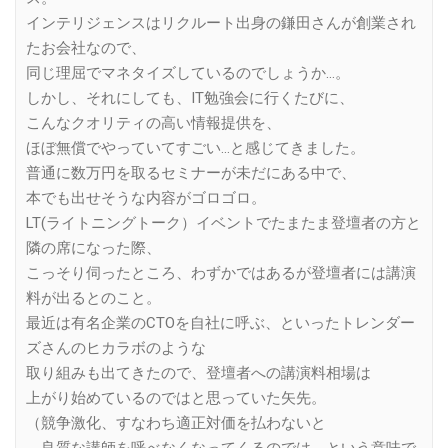
インテリジェンスはリクルート出身の鎌田さんが創業され
たお会社なので、
同じ理屈でマネタイズしているのでしょうか…。
しかし、それにしても、IT勉強会に行くたびに、
こんなクオリティの高い情報提供を、
ほぼ無償でやっていてすごい…と感じてきました。
普通に数万円を取るセミナーが未だにある中で、
本でも出せそうな内容がゴロゴロ。
LT(ライトニングトーク）イベントでたまたま登壇者の方と
隣の席になった際、
こっそり伺ったところ、わずかではあるが登壇者には講演
料が出るとのこと。
最近は有名企業のCTOを自社に呼ぶ、といったトレンダー
ズさんのヒカラボのような
取り組みも出てきたので、登壇者への講演料相場は
上がり始めているのではと思っていた矢先。
（競争激化、すなわち適正対価を払わないと