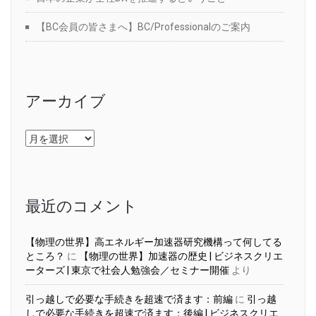
【BC会員の皆さまへ】BC/Professionalのご案内
アーカイブ
ア
ー
カ
イ
ブ
最近のコメント
【物理の世界】高エネルギー加速器研究機構って何してる
ところ？
に
【物理の世界】加速器の歴史 | ビジネスクリエ
ーターズ | 東京で社会人勉強会／セミナー開催
より
引っ越しで必要な手続きを超速で済ます：前編
に
引っ越
しで必要な手続きを超速で済ます：後編 | ビジネスクリエ