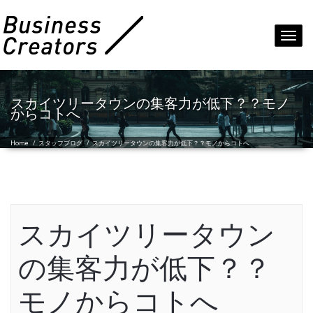
Toggl
navig
スカイツリータウンの集客力が低下？？モノ
からコトへ
Home
/
スタッフブログ
/
スカイツリータウンの集客力が低下？？モノからコトへ
スカイツリータウン
の集客力が低下？？
モノからコトへ