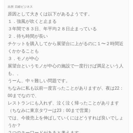
出所: 日経ビジネス
原因として大きくは以下があるようです。
１．強風が吹くと止まる
３年間で８３日、年平均２８日止まっている
２．待ち時間が長い
チケットを購入してから展望台に上がるのに１〜２時間近
くかかることも
３．モノが中心
展望台というモノが中心の施設で一度行けば満足という人
も、、
うーん、中々難しい問題です。
ちなみに私も以前一度言ったことがありますが、夜は22：
00までなので、
レストランにも入れず、泣く泣く帰ったことがあります
（ちなみに東京タワーは23：00まで営業）
では、今後売上を伸ばしていくにはどうすれば良いでしょ
うか？
２つのキーワードがあると考えます。