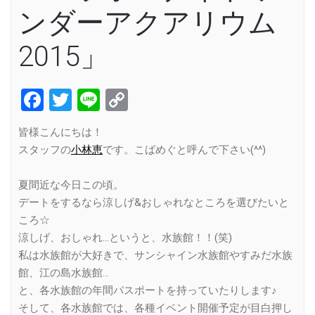
ンダーアクアリウム
2015」
Facebook
Twitter
Line
Copy
Link
皆様こんにちは！
スタッフの
小林恵
です。こばめぐと呼んで下さい(^^)
夏間近な今日この頃。
デートをするなら涼しげ&おしゃれなところを選びたいと
ころ☆
涼しげ、おしゃれ…というと、水族館！！(笑)
私は水族館が大好きで、サンシャイン水族館やすみだ水族
館、江の島水族館…
と、各水族館の年間パスポートを持っていたりします♪
そして、各水族館では、各種イベント開催予定が目白押し