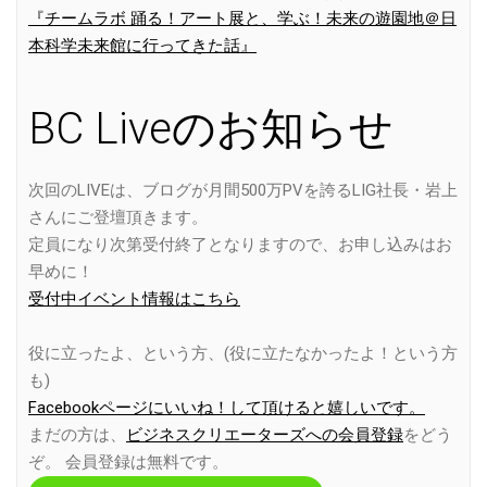
『チームラボ 踊る！アート展と、学ぶ！未来の遊園地＠日
本科学未来館に行ってきた話』
BC Liveのお知らせ
次回のLIVEは、ブログが月間500万PVを誇るLIG社長・岩上
さんにご登壇頂きます。
定員になり次第受付終了となりますので、お申し込みはお
早めに！
受付中イベント情報はこちら
役に立ったよ、という方、(役に立たなかったよ！という方
も)
Facebookページにいいね！して頂けると嬉しいです。
まだの方は、
ビジネスクリエーターズへの会員登録
をどう
ぞ。 会員登録は無料です。