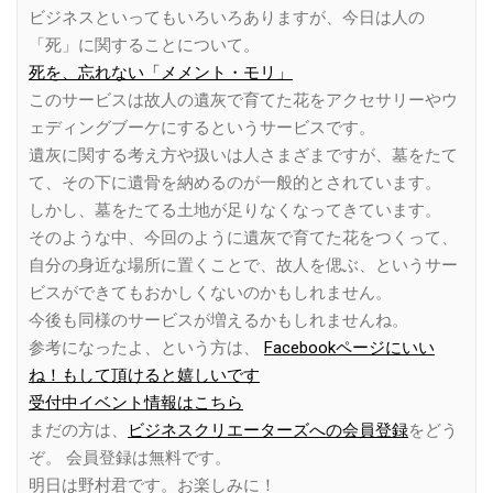
ビジネスといってもいろいろありますが、今日は人の
「死」に関することについて。
死を、忘れない「メメント・モリ」
このサービスは故人の遺灰で育てた花をアクセサリーやウ
ェディングブーケにするというサービスです。
遺灰に関する考え方や扱いは人さまざまですが、墓をたて
て、その下に遺骨を納めるのが一般的とされています。
しかし、墓をたてる土地が足りなくなってきています。
そのような中、今回のように遺灰で育てた花をつくって、
自分の身近な場所に置くことで、故人を偲ぶ、というサー
ビスができてもおかしくないのかもしれません。
今後も同様のサービスが増えるかもしれませんね。
参考になったよ、という方は、
Facebookページにいい
ね！もして頂けると嬉しいです
受付中イベント情報はこちら
まだの方は、
ビジネスクリエーターズへの会員登録
をどう
ぞ。 会員登録は無料です。
明日は野村君です。お楽しみに！