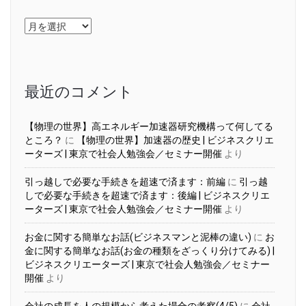
ア
ー
カ
イ
ブ
最近のコメント
【物理の世界】高エネルギー加速器研究機構って何してる
ところ？
に
【物理の世界】加速器の歴史 | ビジネスクリエ
ーターズ | 東京で社会人勉強会／セミナー開催
より
引っ越しで必要な手続きを超速で済ます：前編
に
引っ越
しで必要な手続きを超速で済ます：後編 | ビジネスクリエ
ーターズ | 東京で社会人勉強会／セミナー開催
より
お金に関する簡単なお話(ビジネスマンと泥棒の違い)
に
お
金に関する簡単なお話(お金の種類をざっくり分けてみる) |
ビジネスクリエーターズ | 東京で社会人勉強会／セミナー
開催
より
会社の成長を人の規模から考えた場合の考察(4/5)
に
会社