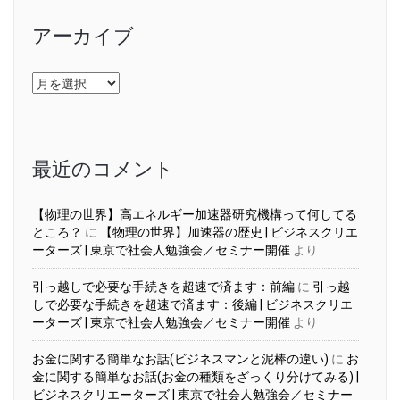
アーカイブ
ア
ー
カ
イ
ブ
最近のコメント
【物理の世界】高エネルギー加速器研究機構って何してる
ところ？
に
【物理の世界】加速器の歴史 | ビジネスクリエ
ーターズ | 東京で社会人勉強会／セミナー開催
より
引っ越しで必要な手続きを超速で済ます：前編
に
引っ越
しで必要な手続きを超速で済ます：後編 | ビジネスクリエ
ーターズ | 東京で社会人勉強会／セミナー開催
より
お金に関する簡単なお話(ビジネスマンと泥棒の違い)
に
お
金に関する簡単なお話(お金の種類をざっくり分けてみる) |
ビジネスクリエーターズ | 東京で社会人勉強会／セミナー