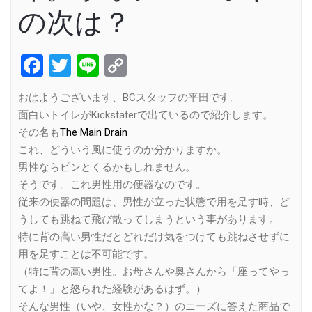
の次は？
Facebook
Twitter
Line
Copy
Link
おはようございます、BCスタッフの平田です。
面白いトイレがKickstaterで出ているので紹介します。
その名も
The Main Drain
これ、どういう風に使うのか分かりますか。
男性ならピンとくるかもしれません。
そうです。これ男性用の便器なのです。
従来の便器の問題は、男性が立った状態で用を足す時、ど
うしても跳ねて飛び散ってしまうという事があります。
特に背の高い男性だとどれだけ気をつけても跳ねさせずに
用を足すことは不可能です。
（特に背の高い男性。お母さんや奥さんから「座ってやっ
てよ！」と怒られた経験があるはず。）
そんな男性（いや、女性かな？）のニーズに答えた商品で