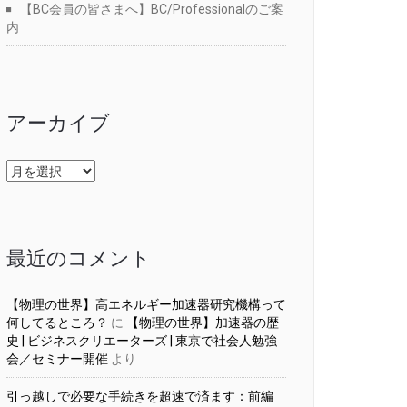
【BC会員の皆さまへ】BC/Professionalのご案
内
アーカイブ
ア
ー
カ
イ
ブ
最近のコメント
【物理の世界】高エネルギー加速器研究機構って
何してるところ？
に
【物理の世界】加速器の歴
史 | ビジネスクリエーターズ | 東京で社会人勉強
会／セミナー開催
より
引っ越しで必要な手続きを超速で済ます：前編