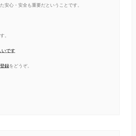
た安心・安全も重要だということです。
す。
しいです
登録
をどうぞ。