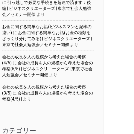
に
引っ越しで必要な手続きを超速で済ます：後
編 | ビジネスクリエーターズ | 東京で社会人勉強
会／セミナー開催
より
お金に関する簡単なお話(ビジネスマンと泥棒の
違い)
に
お金に関する簡単なお話(お金の種類を
ざっくり分けてみる) | ビジネスクリエーターズ |
東京で社会人勉強会／セミナー開催
より
会社の成長を人の規模から考えた場合の考察
(4/5)
に
会社の成長を人の規模から考えた場合の
考察(5/5) | ビジネスクリエーターズ | 東京で社会
人勉強会／セミナー開催
より
会社の成長を人の規模から考えた場合の考察
(3/5)
に
会社の成長を人の規模から考えた場合の
考察(4/5) |
より
カテゴリー