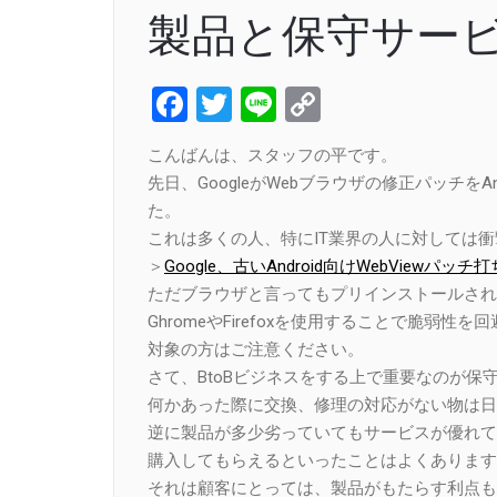
製品と保守サー
Facebook
Twitter
Line
Copy
Link
こんばんは、スタッフの平です。
先日、GoogleがWebブラウザの修正パッチをA
た。
これは多くの人、特にIT業界の人に対しては
＞
Google、古いAndroid向けWebViewパ
ただブラウザと言ってもプリインストールされ
GhromeやFirefoxを使用することで脆弱性
対象の方はご注意ください。
さて、BtoBビジネスをする上で重要なのが保
何かあった際に交換、修理の対応がない物は日
逆に製品が多少劣っていてもサービスが優れて
購入してもらえるといったことはよくあります
それは顧客にとっては、製品がもたらす利点も