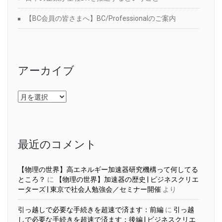
【BC会員の皆さまへ】BC/Professionalのご案内
アーカイブ
ア
ー
カ
イ
ブ
最近のコメント
【物理の世界】高エネルギー加速器研究機構って何してる
ところ？
に
【物理の世界】加速器の歴史 | ビジネスクリエ
ーターズ | 東京で社会人勉強会／セミナー開催
より
引っ越しで必要な手続きを超速で済ます：前編
に
引っ越
しで必要な手続きを超速で済ます：後編 | ビジネスクリエ