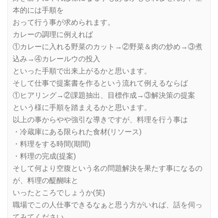
本的には手順を
おって行う事が求められます。
カレーの調理に例えれば
①カレーに入れる野菜のカット→②野菜＆肉の炒め→③煮
込み→④カレールウの投入
といった手順で出来上がるかと思います。
そして仕事で提案書を作るという流れて例えるならば
①ヒアリング→②課題抽出、目標作成→③解決策の提案
という様に手順を踏まえるかと思います。
以上の事からやや強引な導きですが、料理を行う事は
・冷蔵庫にある限られた食材(リソース)
・料理をする時間(期間)
・料理の完成(提案)
そして何より空腹という名の問題解決を果たす事になるの
が、料理の醍醐味と
いったところでしょうか(笑)
職場でこの人仕事できるなぁと思う方がいれば、話を伺っ
てみてください。