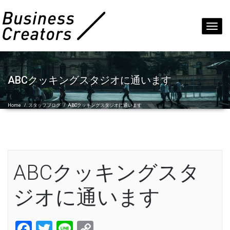
Toggl
navig
ABCクッキングスタジオに通います
Home
/
スタッフブログ
/
ABCクッキングスタジオに通います
ABCクッキングスタ
ジオに通います
Facebook
Twitter
Line
Copy