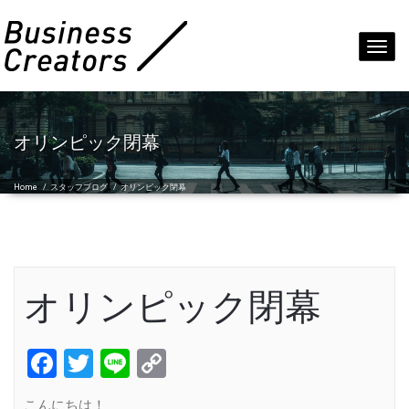
Toggl
navig
オリンピック閉幕
Home
/
スタッフブログ
/
オリンピック閉幕
オリンピック閉幕
Facebook
Twitter
Line
Copy
Link
こんにちは！