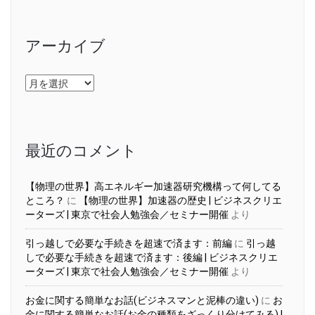
アーカイブ
ア
ー
カ
イ
ブ
最近のコメント
【物理の世界】高エネルギー加速器研究機構って何してる
ところ？
に
【物理の世界】加速器の歴史 | ビジネスクリエ
ーターズ | 東京で社会人勉強会／セミナー開催
より
引っ越しで必要な手続きを超速で済ます：前編
に
引っ越
しで必要な手続きを超速で済ます：後編 | ビジネスクリエ
ーターズ | 東京で社会人勉強会／セミナー開催
より
お金に関する簡単なお話(ビジネスマンと泥棒の違い)
に
お
金に関する簡単なお話(お金の種類をざっくり分けてみる) |