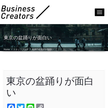
Toggl
navig
東京の盆踊りが面白い
Home
/
スタッフブログ
/
東京の盆踊りが面白い
東京の盆踊りが面白
い
Facebook
Twitter
Line
Copy