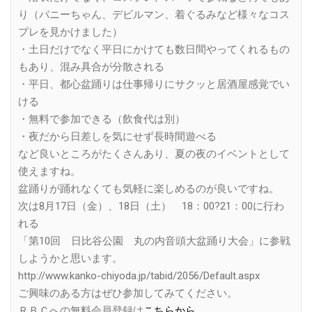
り（バニーちゃん、デビルマン、着ぐるみなど様々なコス
プレを見かけました）
・土日だけでなく平日にかけても数日間やってくれるもの
もあり、混み具合が分散される
・平日、都心盆踊りは仕事帰りにサクッと居酒屋感覚でい
ける
・無料で参加できる（飲食代は別）
・夜だから日差しを気にせず長時間遊べる
など良いところがたくさんあり、夏の夜のイベントとして
使えますね。
盆踊りが踊れなくても気軽に楽しめるのが良いですね。
次は8月17日（金）、18日（土） 18：00?21：00に行わ
れる
「第10回 日比谷公園 丸の内音頭大盆踊り大会」に参戦
しようかと思います。
http://www.kanko-chiyoda.jp/tabid/2056/Default.aspx
ご興味のある方はぜひ参加してみてください。
ＲＢＣへの無料会員登録は
こちらから
。