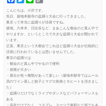
Link
こんにちは。小沢です。
先日、築地本願寺の盆踊り大会に行ってきました。
東京って本当に盆踊りが活発ですね。
築地、六本木、日比谷など、まあこんな都会のど真ん中で
やりますか、というところで大きな盆踊り大会が開かれて
います。
正直、東京という大都会でこれほど盆踊り大会が伝統的に
活発に行われているとは思いませんでした。
東京の盆踊りは
・都会のど真ん中でやるので便利
・規模が大きい
・屋台が色々種類があって楽しい（築地本願寺ではムール
貝のワイン蒸しと餃子とマグロ刺身とモヒートを頂きまし
た）
・盆踊りだけでなくライブやダンスなどパフォーマンスも
ある
・浴衣だけでなく、コスプレ、スーツで参戦など何でもあ