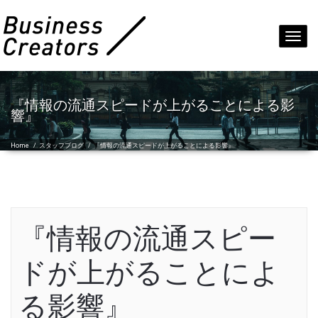
Toggl
navig
『情報の流通スピードが上がることによる影
響』
Home
/
スタッフブログ
/
『情報の流通スピードが上がることによる影響』
『情報の流通スピー
ドが上がることによ
る影響』