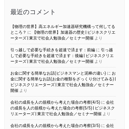
ブ
最近のコメント
【物理の世界】高エネルギー加速器研究機構って何してる
ところ？
に
【物理の世界】加速器の歴史 | ビジネスクリエ
ーターズ | 東京で社会人勉強会／セミナー開催
より
引っ越しで必要な手続きを超速で済ます：前編
に
引っ越
しで必要な手続きを超速で済ます：後編 | ビジネスクリエ
ーターズ | 東京で社会人勉強会／セミナー開催
より
お金に関する簡単なお話(ビジネスマンと泥棒の違い)
に
お
金に関する簡単なお話(お金の種類をざっくり分けてみる) |
ビジネスクリエーターズ | 東京で社会人勉強会／セミナー
開催
より
会社の成長を人の規模から考えた場合の考察(4/5)
に
会社
の成長を人の規模から考えた場合の考察(5/5) | ビジネスク
リエーターズ | 東京で社会人勉強会／セミナー開催
より
会社の成長を人の規模から考えた場合の考察(3/5)
に
会社