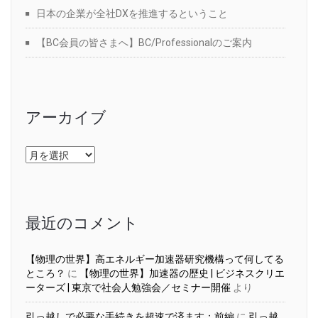
日本の企業が全社DXを推進するということ
【BC会員の皆さまへ】BC/Professionalのご案内
アーカイブ
ア
ー
カ
イ
ブ
最近のコメント
【物理の世界】高エネルギー加速器研究機構って何してる
ところ？
に
【物理の世界】加速器の歴史 | ビジネスクリエ
ーターズ | 東京で社会人勉強会／セミナー開催
より
引っ越しで必要な手続きを超速で済ます：前編
に
引っ越