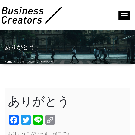
Toggl
navig
ありがとう
Home
/
スタッフブログ
/
ありがとう
ありがとう
Facebook
Twitter
Line
Copy
Link
おはようございます、樋口です。