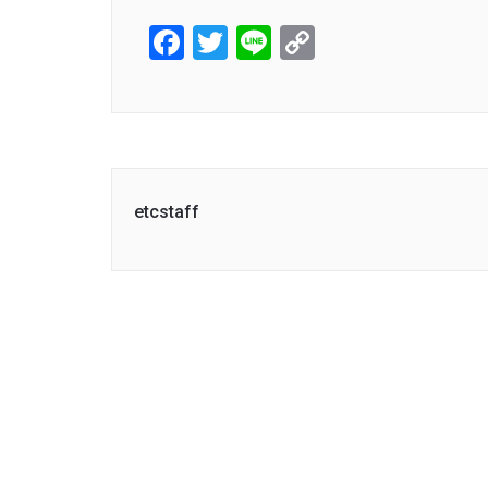
Facebook
Twitter
Line
Copy
Link
etcstaff