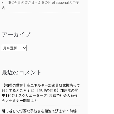
【BC会員の皆さまへ】BC/Professionalのご案
内
アーカイブ
ア
ー
カ
イ
ブ
最近のコメント
【物理の世界】高エネルギー加速器研究機構って
何してるところ？
に
【物理の世界】加速器の歴
史 | ビジネスクリエーターズ | 東京で社会人勉強
会／セミナー開催
より
引っ越しで必要な手続きを超速で済ます：前編