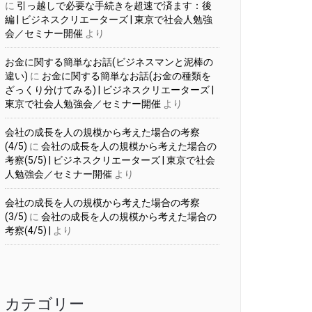
に
引っ越しで必要な手続きを超速で済ます：後
編 | ビジネスクリエーターズ | 東京で社会人勉強
会／セミナー開催
より
お金に関する簡単なお話(ビジネスマンと泥棒の
違い)
に
お金に関する簡単なお話(お金の種類を
ざっくり分けてみる) | ビジネスクリエーターズ |
東京で社会人勉強会／セミナー開催
より
会社の成長を人の規模から考えた場合の考察
(4/5)
に
会社の成長を人の規模から考えた場合の
考察(5/5) | ビジネスクリエーターズ | 東京で社会
人勉強会／セミナー開催
より
会社の成長を人の規模から考えた場合の考察
(3/5)
に
会社の成長を人の規模から考えた場合の
考察(4/5) |
より
カテゴリー