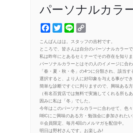
パーソナルカラ
Facebook
Twitter
Line
Copy
Link
こんばんはは。スタッフの吉村です。
ところで、皆さんは自分のパーソナルカラーで
私は昨年にとあるセミナーでその存在を知りま
パーソナルカラーとはその人のイメージに合わ
「春・夏・秋・冬」の4つに分類され、該当す
選択すると、より人に好印象を与える事ができ
簡単な診断ですぐに判りますので、興味ある方
（有名百貨店では無料で実施してくれる所もあ
因みに私は「冬」でした。
今年はこのパーソナルカラーに合わせて、色々
RBCにご興味のある方・勉強会に参加された
※会員限定、毎月4回のメルマガを配信中。
明日は野村さんです。お楽しみ!