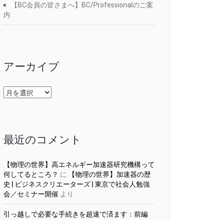
【BC会員の皆さまへ】BC/Professionalのご案
内
アーカイブ
ア
ー
カ
イ
ブ
最近のコメント
【物理の世界】高エネルギー加速器研究機構って
何してるところ？
に
【物理の世界】加速器の歴
史 | ビジネスクリエーターズ | 東京で社会人勉強
会／セミナー開催
より
引っ越しで必要な手続きを超速で済ます：前編