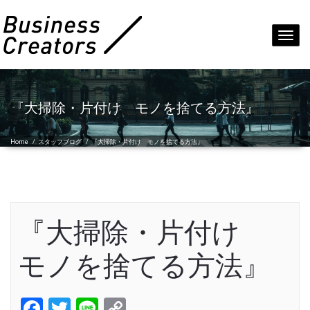
Toggl
navig
『大掃除・片付け モノを捨てる方法』
Home
/
スタッフブログ
/
『大掃除・片付け モノを捨てる方法』
『大掃除・片付け
モノを捨てる方法』
Facebook
Twitter
Line
Copy