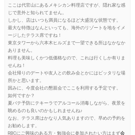
ここは代官山にあるメキシカン料理店ですが、隠れ家な感
じで意外と知られてません。
しかし、店はいつも満員になるほど大盛況な状態です。
最大な特徴はなんといっても、海外のリゾートを地をイメ
ージしたテラス席ですね！
東京タワーから六本木ヒルズまで一望できる所はなかなか
ありません。
料理も美味しくかつ低価格なので、これは行くしか有りま
せんね！
会社帰りのデートや友人との飲み会とかにはピッタリな場
所かと思います。
因みに、今度会社の懇親会でここを利用する予定です。
如何ですか？
夏バテ予防にテキーラでアルコール消毒しながら、夜景を
眺めるのも良いのかもしれませんね♪
なお、テラス席はかなり人気ありますので、早めの予約を
お勧めします。
RBCにご興味のある方・勉強会に参加されたい方はまず
会