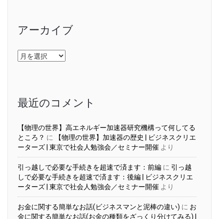
アーカイブ
ア
ー
カ
イ
ブ
最近のコメント
【物理の世界】高エネルギー加速器研究機構って何してる
ところ？
に
【物理の世界】加速器の歴史 | ビジネスクリエ
ーターズ | 東京で社会人勉強会／セミナー開催
より
引っ越しで必要な手続きを超速で済ます：前編
に
引っ越
しで必要な手続きを超速で済ます：後編 | ビジネスクリエ
ーターズ | 東京で社会人勉強会／セミナー開催
より
お金に関する簡単なお話(ビジネスマンと泥棒の違い)
に
お
金に関する簡単なお話(お金の種類をざっくり分けてみる) |