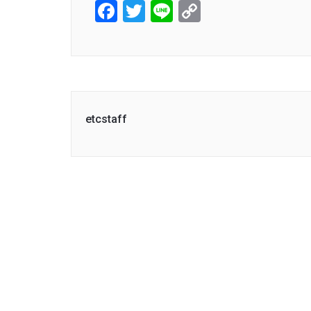
Facebook
Twitter
Line
Copy
Link
etcstaff