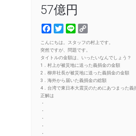
57億円
Facebook
Twitter
Line
Copy
Link
こんにちは。スタッフの村上です。
突然ですが、問題です。
タイトルの金額は、いったいなんでしょう？
1．村上が被災地に送った義捐金の金額
2．柳井社長が被災地に送った義捐金の金額
3．海外から届いた義捐金の総額
4．台湾で東日本大震災のためにあつまった義
正解は
・
・
・
・
・