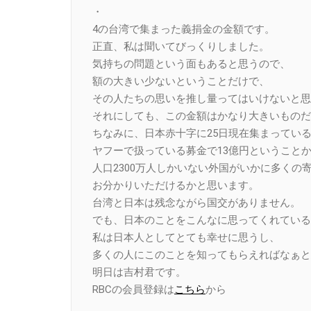
・
4の台湾で集まった義捐金の金額です。
正直、私は聞いてびっくりしました。
気持ちの問題という面もあると思うので、
額の大きい少ないということだけで、
その人たちの思いを推し量ってはいけないと思
それにしても、この金額はかなり大きいものだ
ちなみに、日本赤十字に25日現在集まっている
ヤフーで扱っている募金で13億円ということ
人口2300万人しかいない外国がいかに多くの
お分かりいただけるかと思います。
台湾と日本は残念ながら国交がありません。
でも、日本のことをこんなに思ってくれている
私は日本人としてとても幸せに思うし、
多くの人にこのことを知ってもらえればなぁと
明日は吉村君です。
RBCの会員登録は
こちら
から