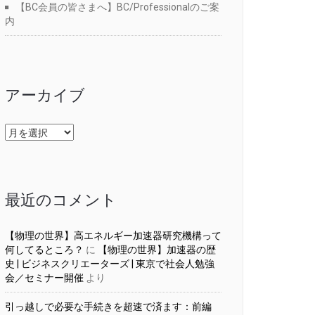
【BC会員の皆さまへ】BC/Professionalのご案
内
アーカイブ
ア
ー
カ
イ
ブ
最近のコメント
【物理の世界】高エネルギー加速器研究機構って
何してるところ？
に
【物理の世界】加速器の歴
史 | ビジネスクリエーターズ | 東京で社会人勉強
会／セミナー開催
より
引っ越しで必要な手続きを超速で済ます：前編