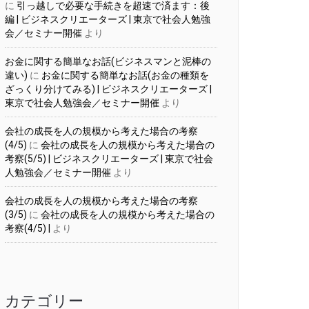
に
引っ越しで必要な手続きを超速で済ます：後
編 | ビジネスクリエーターズ | 東京で社会人勉強
会／セミナー開催
より
お金に関する簡単なお話(ビジネスマンと泥棒の
違い)
に
お金に関する簡単なお話(お金の種類を
ざっくり分けてみる) | ビジネスクリエーターズ |
東京で社会人勉強会／セミナー開催
より
会社の成長を人の規模から考えた場合の考察
(4/5)
に
会社の成長を人の規模から考えた場合の
考察(5/5) | ビジネスクリエーターズ | 東京で社会
人勉強会／セミナー開催
より
会社の成長を人の規模から考えた場合の考察
(3/5)
に
会社の成長を人の規模から考えた場合の
考察(4/5) |
より
カテゴリー