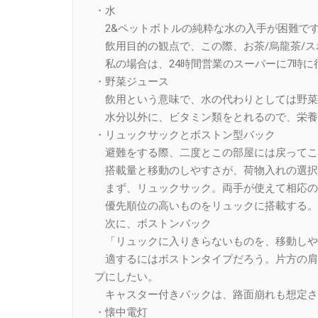
・水
2&ペットボトルの純粋な水の入手が困難で
飲用目的の観点で、この際、お茶/烏龍茶/ス
私の場合は、24時間営業のスーパーに7時に
・野菜ジュース
飲用という意味で、水の代わりとしては野菜
水分以外に、ビタミン類をとれるので、栄養
・リュックサックとボストン型バック
避難をする際、二度とこの部屋には戻ってこ
搭載量と移動のしやすさが、荷物入れの選択
まず、リュックサック。両手が使えて相応の
優先順位の高いものをリュックに搭載する。
次に、ボストンバック
「リュックに入りきらないものを、移動しや
適するにはボストンタイプだろう。片方の肩
プにしたい。
キャスター付きバックは、路面崩れも想定さ
・懐中電灯