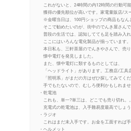
これがないと、24時間の内12時間の行動可
獲得の優先順位が高いです。家電量販店/ス
※金曜当日は、100円ショップの商品もなん
そこで勧めたいのが、街中のでんき屋さんで
普段の生活では、認知してても足を踏み入れ
ここにはいろんな電化製品が揃っています。
本日私も、三軒茶屋のでんきやさんで、売り
懐中電灯を発見しました。
また、懐中電灯に類するものとしては、
「ヘッドライト」があります。工務店/工具
「照明系」がまだの方はぜひ探してみてくだ
手でもたないので、むしろ便利かもしれませ
・乾電池
これも、単一?単三は、どこでも売り切れ。
充電式の乾電池は、入手難易度最高でしょう
・ラジオ
これはまだ未入手です。お金を工面すれば手
・ヘルメット