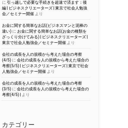
に
引っ越しで必要な手続きを超速で済ます：後
編 | ビジネスクリエーターズ | 東京で社会人勉強
会／セミナー開催
より
お金に関する簡単なお話(ビジネスマンと泥棒の
違い)
に
お金に関する簡単なお話(お金の種類を
ざっくり分けてみる) | ビジネスクリエーターズ |
東京で社会人勉強会／セミナー開催
より
会社の成長を人の規模から考えた場合の考察
(4/5)
に
会社の成長を人の規模から考えた場合の
考察(5/5) | ビジネスクリエーターズ | 東京で社会
人勉強会／セミナー開催
より
会社の成長を人の規模から考えた場合の考察
(3/5)
に
会社の成長を人の規模から考えた場合の
考察(4/5) |
より
カテゴリー