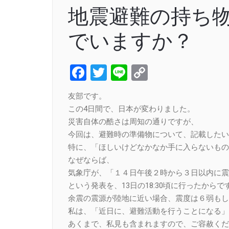
地震避難の持ち
でいますか？
Facebook
Twitter
Line
Copy
Link
友部です。
この4日間で、日本が変わりました。
災害自体の酷さは周知の通りですが、
今回は、避難時の準備物について、記載したい
特に、「ほしいけどなかなか手に入らないもの
なぜならば、
気象庁が、「１４日午後２時から３日以内に震
という発表を、13日の18:30頃に行ったからで
余震の震源が陸地に近い場合、震度は６弱もし
私は、「近日に、避難活動を行うことになる」
あくまで、私見も含まれますので、ご容赦くだ