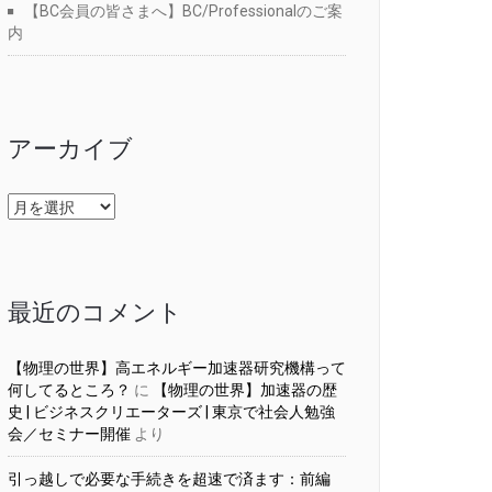
【BC会員の皆さまへ】BC/Professionalのご案
内
アーカイブ
ア
ー
カ
イ
ブ
最近のコメント
【物理の世界】高エネルギー加速器研究機構って
何してるところ？
に
【物理の世界】加速器の歴
史 | ビジネスクリエーターズ | 東京で社会人勉強
会／セミナー開催
より
引っ越しで必要な手続きを超速で済ます：前編