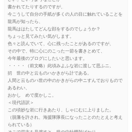
書かれてたりするのですが、
今こうして自分の手紙が多くの人の目に触れていることを
龍馬が知ったら、
龍馬ははたしてどんな顔をするのでしょうか？
ちょっと見てみたい気がします。
色々と読んでいて、心に残ったことがあるのですが、
その中で、特に心にのこった一節を書きとめて、
今年最後のブログにしたいと思います。
・・・・（前文略）此頃みよふな岩に渡して思ふニ、
扨ゝ世の中と云ものハかきがら計である。
人間と云ものハ世の中のかきがらの中ニすんでおりもので
あるわい、
おかしゝめで度かしこ。
＜現代語訳＞
この頃妙な岩に行きあたり、しゃにむに上りました。
（脱藩を許され、海援隊隊長になったことのたとえと考え
られている）