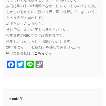
そこで四方を見渡すと、世の中牡蠣殻ばかり。
人間は世の中の牡蠣殻のなかに住んでいるものですなあ。
おかしいおかしい（狭い世界で広い視野なく生きているこ
との皮肉だと思われる）。
めでたい、さようなら。
それでは、よいお年をお迎えください。
今年最後のRBCブログは吉村君です。
来年もどうぞよろしくお願いいたします。
2011年こそ、「牡蠣殻」を壊してみませんか？
RBCの会員登録は
こちら
から
Facebook
Twitter
Line
Copy
Link
etcstaff