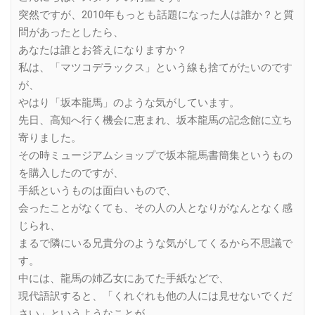
突然ですが、2010年もっとも話題になった人は誰か？と質
問があったとしたら、
あなたは誰とお答えになりますか？
私は、「マツコデラックス」という線も捨てがたいのです
が、
やはり「坂本龍馬」のような気がしています。
先日、高知へ行く機会に恵まれ、坂本龍馬の記念館に立ち
寄りました。
その時ミュージアムショップで坂本龍馬書簡集というもの
を購入したのですが、
手紙というものは面白いもので、
会ったことがなくても、その人の人となりがなんとなく感
じられ、
まるで隣にいる兄貴分のような気がしてくるから不思議で
す。
中には、龍馬の姉乙女にあてた手紙などで、
現代語訳すると、「くれぐれも他の人には見せないでくだ
さい」というようなことが