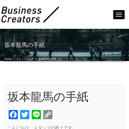
Toggl
navig
坂本龍馬の手紙
Home
/
スタッフブログ
/
坂本龍馬の手紙
坂本龍馬の手紙
Facebook
Twitter
Line
Copy
Link
こんにちは、スタッフの村上です。