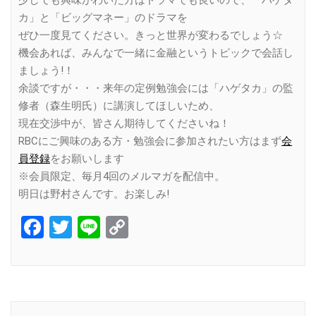
少しでも興味がわいた方はドラマでも良いので、「ハゲタ
カ」と「ビッグマネー」のドラマを
ぜひ一度見てください。きっと世界が変わるでしょう☆
機会あれば、みんなで一緒に金融というトピックで会話し
ましょう!！
余談ですが・・・来年の定例勉強会には「ハゲタカ」の監
修者（森生明氏）に講演してほしいため、
現在交渉中が、皆さん期待してくださいね！
RBCにご興味のある方・勉強会に参加されたい方はまず
会
員登録
をお願いします
※会員限定、毎月4回のメルマガを配信中。
明日は野村さんです。お楽しみ!
Facebook
Twitter
Line
Copy
Link