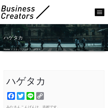
Toggl
navig
ハゲタカ
Home
/
スタッフブログ
/
ハゲタカ
ハゲタカ
Facebook
Twitter
Line
Copy
Link
みなさんこんばんは、吉村です。