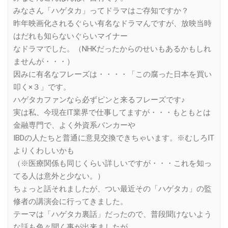
みなさん「ハゲタカ」ってドラマはご存知ですか？
昨年映画化されるぐらい有名なドラマんですが、放映当時
はだれも知らないぐらいマイナー
なドラマでした。（NHKだったからのせいもあるかもしれ
ませんが・・・）
因みに有名なフレーズは・・・・「この腐った日本を買い
叩く×３」です。
ハゲタカファンなら必ずピンと来るフレーズです♪
実は私、今現在IT業界で仕事してますが・・・もともとは
金融専門で、よく外資系バンカーや
IBDの人たちと普通に意見交換できちゃいます。※むしろIT
よりくわしいかも
（※医療関係も同じくらい詳しいですが・・・これを知っ
てる人は意外と少ない。）
ちょっと話それましたが、つい最近その「ハゲタカ」の監
修者の講演会に行ってきました。
テーマは「ハゲタカ裏話」だったので、普段聞けないよう
な話も色々聞く事が出来ましたが、