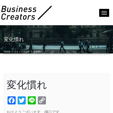
Toggl
navig
変化慣れ
Home
/
スタッフブログ
/
変化慣れ
変化慣れ
Facebook
Twitter
Line
Copy
Link
おはようございます、樋口です。