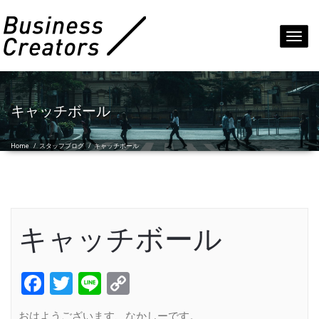
Toggl
navig
キャッチボール
Home
/
スタッフブログ
/
キャッチボール
キャッチボール
Facebook
Twitter
Line
Copy
Link
おはようございます、なかしーです。