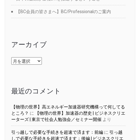
【BC会員の皆さまへ】BC/Professionalのご案内
アーカイブ
ア
ー
カ
イ
ブ
最近のコメント
【物理の世界】高エネルギー加速器研究機構って何してる
ところ？
に
【物理の世界】加速器の歴史 | ビジネスクリエ
ーターズ | 東京で社会人勉強会／セミナー開催
より
引っ越しで必要な手続きを超速で済ます：前編
に
引っ越
しで必要な手続きを超速で済ます：後編 | ビジネスクリエ