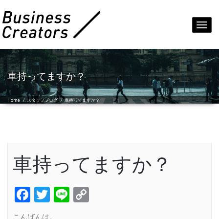
Toggl
navig
車持ってますか？
Home
/
スタッフブログ
/
車持ってますか？
車持ってますか？
Facebook
Twitter
Line
Copy
Link
こんばんは。