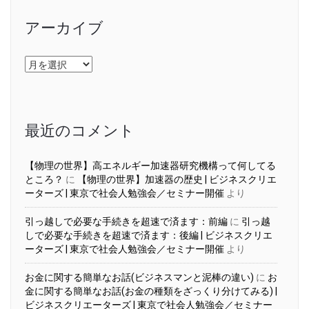
アーカイブ
ア
ー
カ
イ
ブ
最近のコメント
【物理の世界】高エネルギー加速器研究機構って何してる
ところ？
に
【物理の世界】加速器の歴史 | ビジネスクリエ
ーターズ | 東京で社会人勉強会／セミナー開催
より
引っ越しで必要な手続きを超速で済ます：前編
に
引っ越
しで必要な手続きを超速で済ます：後編 | ビジネスクリエ
ーターズ | 東京で社会人勉強会／セミナー開催
より
お金に関する簡単なお話(ビジネスマンと泥棒の違い)
に
お
金に関する簡単なお話(お金の種類をざっくり分けてみる) |
ビジネスクリエーターズ | 東京で社会人勉強会／セミナー